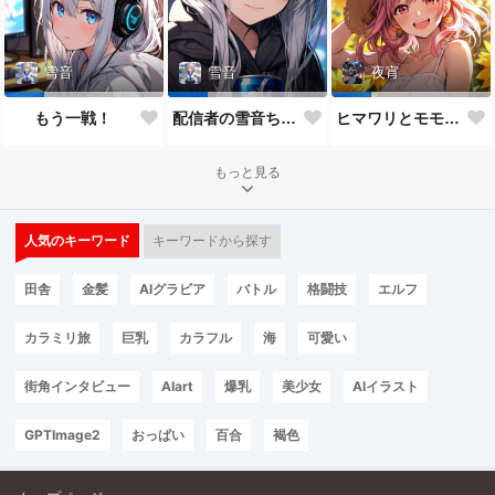
雪音
雪音
夜宵
もう一戦！
配信者の雪音ちゃん
ヒマワリとモモちゃん♥
もっと見る
人気のキーワード
キーワードから探す
田舎
金髪
AIグラビア
バトル
格闘技
エルフ
カラミリ旅
巨乳
カラフル
海
可愛い
街角インタビュー
AIart
爆乳
美少女
AIイラスト
GPTImage2
おっぱい
百合
褐色