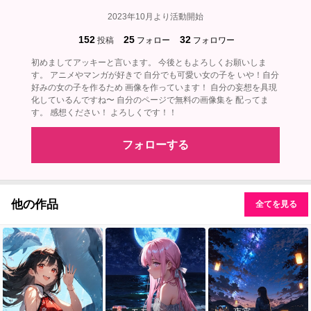
2023年10月より活動開始
152
25
32
投稿
フォロー
フォロワー
初めましてアッキーと言います。 今後ともよろしくお願いしま
す。 アニメやマンガが好きで 自分でも可愛い女の子を いや！自分
好みの女の子を作るため 画像を作っています！ 自分の妄想を具現
化しているんですね〜 自分のページで無料の画像集を 配ってま
す。 感想ください！ よろしくです！！
フォローする
他の作品
全てを見る