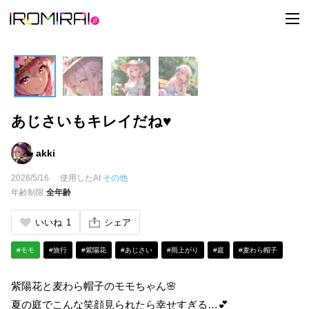
t
o
g
g
l
e
n
a
v
i
あじさいもキレイだね♥
g
a
t
i
akki
o
n
2026/5/16
使用したAI
その他
年齢制限
全年齢
いいね
1
シェア
#モモ
#旅行
#紫陽花
#あじさい
#雨上がり
#庭
#麦わら帽子
紫陽花と麦わら帽子のモモちゃん🌸
夏の庭でこんな笑顔見られたら幸せすぎる…💕