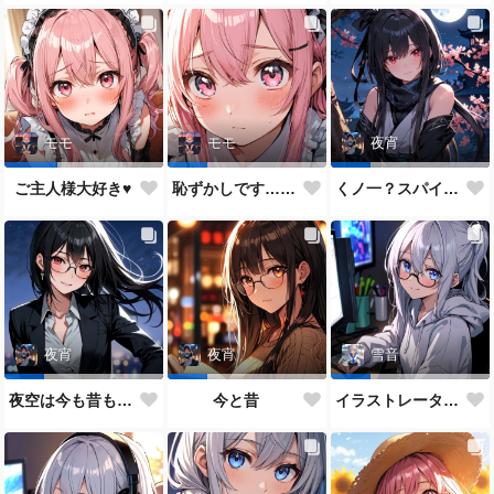
モモ
モモ
夜宵
ご主人様大好き♥
恥ずかしです…ご主人様♥
くノ一？スパイ？どっちがいいかな？
夜宵
夜宵
雪音
夜空は今も昔も変わらないね♥
今と昔
イラストレーター雪音ちゃん🎵