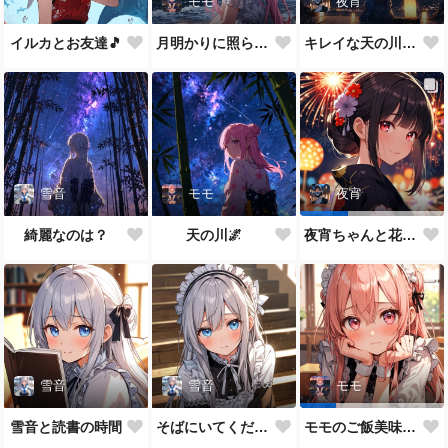
モモ
夜宵
イルカとお友達🎵
月明かりに照らされて🎵
キレイな天の川が一面に…
雪音
モモ
夜宵
綺麗なのは？
天の川🌌
夜宵ちゃんと花火大会
雪音
雪音
モモ
雪音と読書の時間
そばにいてください♥
モモのご飯美味しい？