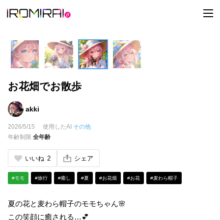
t
o
g
g
l
e
n
a
v
i
お花畑でお散歩
g
a
t
i
akki
o
n
2026/5/15
使用したAI
その他
年齢制限
全年齢
いいね
2
シェア
#モモ
#旅行
#癒し
#夏
#お花畑
#お花
#麦わら帽子
夏の花と麦わら帽子のモモちゃん🌸
この笑顔に癒される…💕