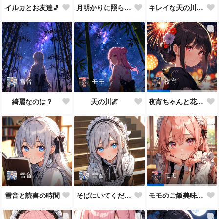
イルカとお友達🎵
月明かりに照らされて🎵
キレイな天の川が一面に…
雪音
モモ
夜宵
綺麗なのは？
天の川🌌
夜宵ちゃんと花火大会
雪音
雪音
モモ
雪音と読書の時間
そばにいてください♥
モモのご飯美味しい？