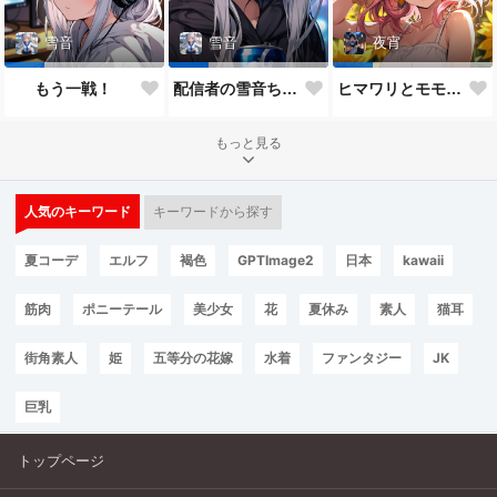
雪音
雪音
夜宵
もう一戦！
配信者の雪音ちゃん
ヒマワリとモモちゃん♥
もっと見る
人気のキーワード
キーワードから探す
夏コーデ
エルフ
褐色
GPTImage2
日本
kawaii
筋肉
ポニーテール
美少女
花
夏休み
素人
猫耳
街角素人
姫
五等分の花嫁
水着
ファンタジー
JK
巨乳
トップページ