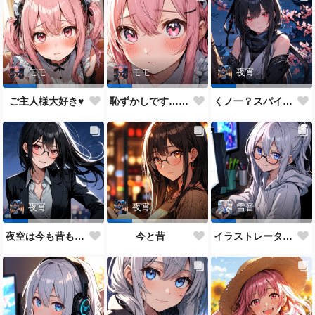
モモ
モモ
夜宵
ご主人様大好き♥
恥ずかしです…ご主人様♥
くノ一？スパイ？どっちがいいかな？
夜宵
夜宵
雪音
夜空は今も昔も変わらないね♥
今と昔
イラストレーター雪音ちゃん🎵