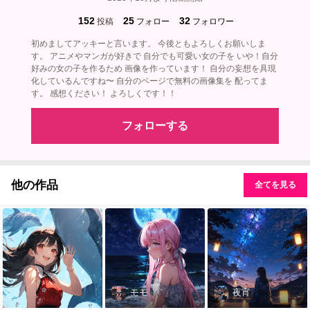
152
25
32
投稿
フォロー
フォロワー
初めましてアッキーと言います。 今後ともよろしくお願いしま
す。 アニメやマンガが好きで 自分でも可愛い女の子を いや！自分
好みの女の子を作るため 画像を作っています！ 自分の妄想を具現
化しているんですね〜 自分のページで無料の画像集を 配ってま
す。 感想ください！ よろしくです！！
フォローする
他の作品
全てを見る
モモ
夜宵