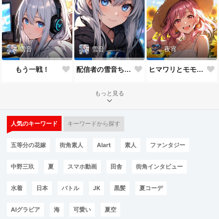
雪音
雪音
夜宵
もう一戦！
配信者の雪音ちゃん
ヒマワリとモモちゃん♥
もっと見る
人気のキーワード
キーワードから探す
五等分の花嫁
街角素人
AIart
素人
ファンタジー
中野三玖
夏
スマホ動画
田舎
街角インタビュー
水着
日本
バトル
JK
黒髪
夏コーデ
AIグラビア
海
可愛い
夏空