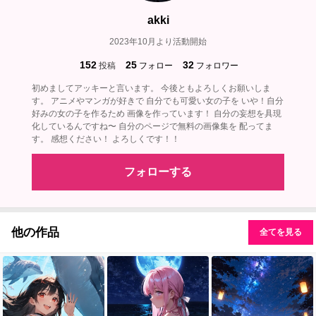
akki
2023年10月より活動開始
152
25
32
投稿
フォロー
フォロワー
初めましてアッキーと言います。 今後ともよろしくお願いしま
す。 アニメやマンガが好きで 自分でも可愛い女の子を いや！自分
好みの女の子を作るため 画像を作っています！ 自分の妄想を具現
化しているんですね〜 自分のページで無料の画像集を 配ってま
す。 感想ください！ よろしくです！！
フォローする
他の作品
全てを見る