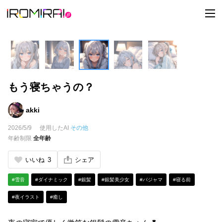
t
o
g
g
l
e
n
a
v
i
もう寝ちゃうの？
g
a
t
i
akki
o
n
2026/5/9
使用したAI
その他
年齢制限
全年齢
いいね
3
シェア
#雪音
#ダイナミック
#銀髪
#銀髪美少女
#パジャマ
#寝る前
#夜イラスト
#癒し