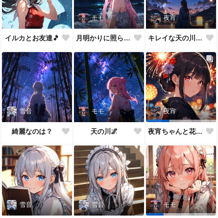
モモ
夜宵
イルカとお友達🎵
月明かりに照らされて🎵
キレイな天の川が一面に…
雪音
モモ
夜宵
綺麗なのは？
天の川🌌
夜宵ちゃんと花火大会
雪音
雪音
モモ