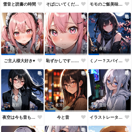
雪音と読書の時間
そばにいてください♥
モモのご飯美味しい？
モモ
モモ
夜宵
ご主人様大好き♥
恥ずかしです…ご主人様♥
くノ一？スパイ？どっちがいいかな？
夜宵
夜宵
雪音
夜空は今も昔も変わらないね♥
今と昔
イラストレーター雪音ちゃん🎵