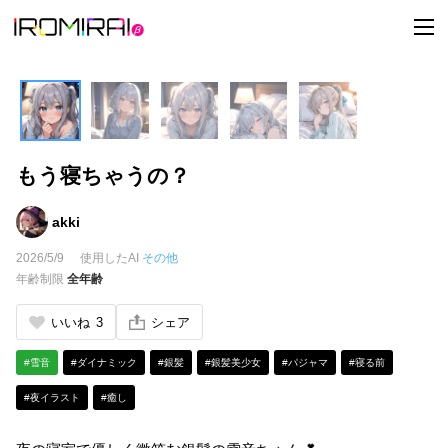
t
o
g
g
l
e
n
a
v
i
もう寝ちゃうの？
g
a
t
i
akki
o
n
2026/5/9
使用したAI
その他
年齢制限
全年齢
いいね
3
シェア
#雪音
#ダイナミック
#銀髪
#銀髪美少女
#パジャマ
#寝る前
#夜イラスト
#癒し