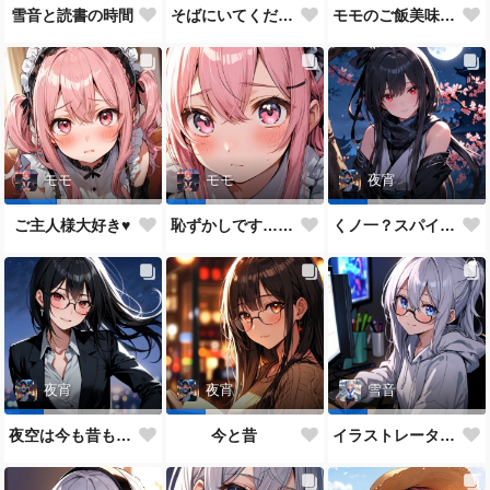
雪音と読書の時間
そばにいてください♥
モモのご飯美味しい？
モモ
モモ
夜宵
ご主人様大好き♥
恥ずかしです…ご主人様♥
くノ一？スパイ？どっちがいいかな？
夜宵
夜宵
雪音
夜空は今も昔も変わらないね♥
今と昔
イラストレーター雪音ちゃん🎵