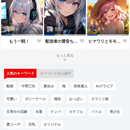
雪音
雪音
夜宵
もう一戦！
配信者の雪音ちゃん
ヒマワリとモモちゃん♥
もっと見る
人気のキーワード
キーワードから探す
動画
中野三玖
夏休み
海
街角素人
AIグラビア
可愛い
ポニーテール
褐色
おっぱい
カラミリ旅
五等分の花嫁
水着
ナンパ
カラフル
バトル
美少女
夏コーデ
巨乳
オリジナル