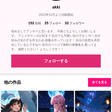
akki
2023年10月より活動開始
152
25
32
投稿
フォロー
フォロワー
初めましてアッキーと言います。 今後ともよろしくお願いしま
す。 アニメやマンガが好きで 自分でも可愛い女の子を いや！自分
好みの女の子を作るため 画像を作っています！ 自分の妄想を具現
化しているんですね〜 自分のページで無料の画像集を 配ってま
す。 感想ください！ よろしくです！！
フォローする
他の作品
全てを見る