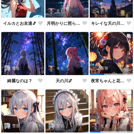
モモ
夜宵
イルカとお友達🎵
月明かりに照らされて🎵
キレイな天の川が一面に…
雪音
モモ
夜宵
綺麗なのは？
天の川🌌
夜宵ちゃんと花火大会
雪音
雪音
モモ