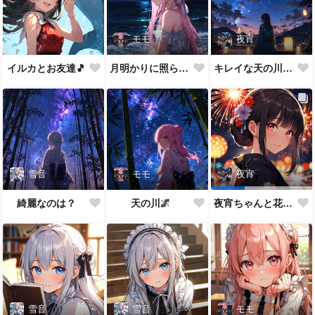
モモ
夜宵
イルカとお友達🎵
月明かりに照らされて🎵
キレイな天の川が一面に…
雪音
モモ
夜宵
綺麗なのは？
天の川🌌
夜宵ちゃんと花火大会
雪音
雪音
モモ