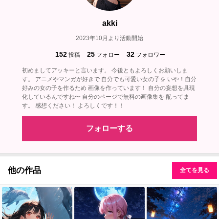
akki
2023年10月より活動開始
152
25
32
投稿
フォロー
フォロワー
初めましてアッキーと言います。 今後ともよろしくお願いしま
す。 アニメやマンガが好きで 自分でも可愛い女の子を いや！自分
好みの女の子を作るため 画像を作っています！ 自分の妄想を具現
化しているんですね〜 自分のページで無料の画像集を 配ってま
す。 感想ください！ よろしくです！！
フォローする
他の作品
全てを見る