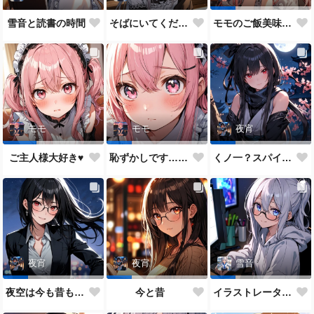
雪音と読書の時間
そばにいてください♥
モモのご飯美味しい？
モモ
モモ
夜宵
ご主人様大好き♥
恥ずかしです…ご主人様♥
くノ一？スパイ？どっちがいいかな？
夜宵
夜宵
雪音
夜空は今も昔も変わらないね♥
今と昔
イラストレーター雪音ちゃん🎵