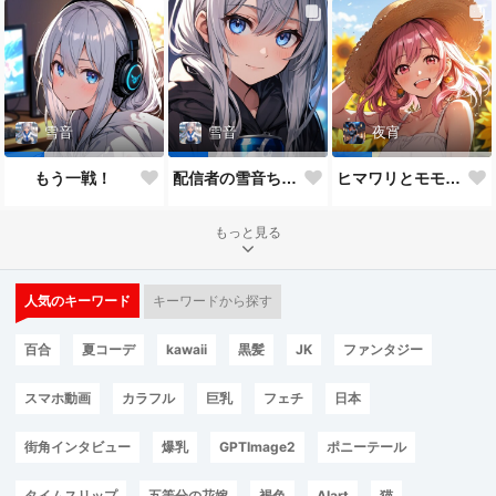
雪音
雪音
夜宵
もう一戦！
配信者の雪音ちゃん
ヒマワリとモモちゃん♥
もっと見る
人気のキーワード
キーワードから探す
百合
夏コーデ
kawaii
黒髪
JK
ファンタジー
スマホ動画
カラフル
巨乳
フェチ
日本
街角インタビュー
爆乳
GPTImage2
ポニーテール
タイムスリップ
五等分の花嫁
褐色
AIart
猫