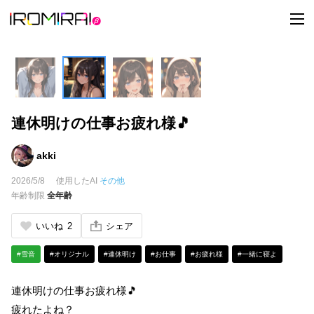
t
o
g
g
l
e
n
a
v
i
連休明けの仕事お疲れ様🎵
g
a
t
i
akki
o
n
2026/5/8
使用したAI
その他
年齢制限
全年齢
いいね
2
シェア
#雪音
#オリジナル
#連休明け
#お仕事
#お疲れ様
#一緒に寝よ
連休明けの仕事お疲れ様🎵
疲れたよね？