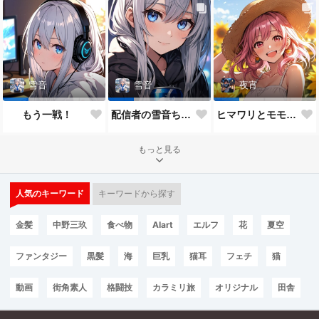
雪音
雪音
夜宵
もう一戦！
配信者の雪音ちゃん
ヒマワリとモモちゃん♥
もっと見る
人気のキーワード
キーワードから探す
金髪
中野三玖
食べ物
AIart
エルフ
花
夏空
ファンタジー
黒髪
海
巨乳
猫耳
フェチ
猫
動画
街角素人
格闘技
カラミリ旅
オリジナル
田舎