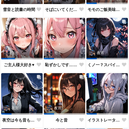
雪音と読書の時間
そばにいてください♥
モモのご飯美味しい？
モモ
モモ
夜宵
ご主人様大好き♥
恥ずかしです…ご主人様♥
くノ一？スパイ？どっちがいいかな？
夜宵
夜宵
雪音
夜空は今も昔も変わらないね♥
今と昔
イラストレーター雪音ちゃん🎵