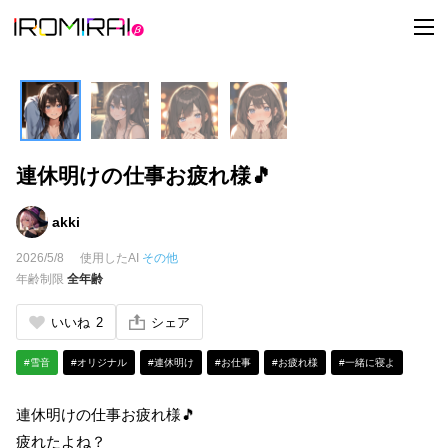
t
o
g
g
l
e
n
a
v
i
連休明けの仕事お疲れ様🎵
g
a
t
i
akki
o
n
2026/5/8
使用したAI
その他
年齢制限
全年齢
いいね
2
シェア
#雪音
#オリジナル
#連休明け
#お仕事
#お疲れ様
#一緒に寝よ
連休明けの仕事お疲れ様🎵
疲れたよね？