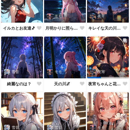
モモ
夜宵
イルカとお友達🎵
月明かりに照らされて🎵
キレイな天の川が一面に…
雪音
モモ
夜宵
綺麗なのは？
天の川🌌
夜宵ちゃんと花火大会
雪音
雪音
モモ