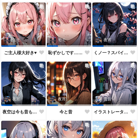
モモ
モモ
夜宵
ご主人様大好き♥
恥ずかしです…ご主人様♥
くノ一？スパイ？どっちがいいかな？
夜宵
夜宵
雪音
夜空は今も昔も変わらないね♥
今と昔
イラストレーター雪音ちゃん🎵