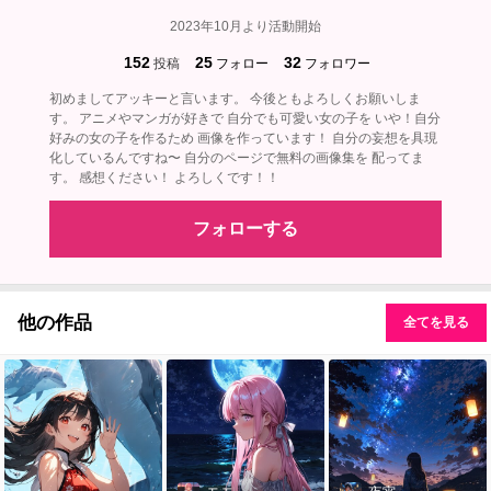
2023年10月より活動開始
152
25
32
投稿
フォロー
フォロワー
初めましてアッキーと言います。 今後ともよろしくお願いしま
す。 アニメやマンガが好きで 自分でも可愛い女の子を いや！自分
好みの女の子を作るため 画像を作っています！ 自分の妄想を具現
化しているんですね〜 自分のページで無料の画像集を 配ってま
す。 感想ください！ よろしくです！！
フォローする
他の作品
全てを見る