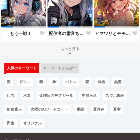
雪音
雪音
夜宵
もう一戦！
配信者の雪音ちゃん
ヒマワリとモモちゃん♥
もっと見る
人気のキーワード
キーワードから探す
海
ビキニ
猫
JK
バトル
花
褐色
黒髪
巨乳
水着
金曜日のチアガール
中野三玖
スマホ動画
街角素人
火曜のAIフードコート
動画
夏休み
夏空
田舎
オリジナル