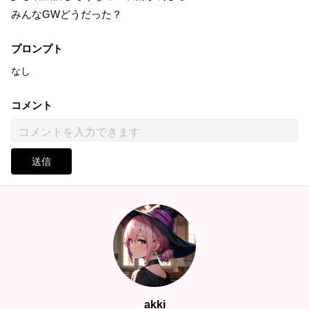
みんなGWどうだった？
プロンプト
なし
コメント
送信
akki