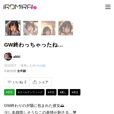
t
o
g
g
l
e
n
a
v
i
GW終わっちゃったね…
g
a
t
i
akki
o
n
2026/5/7
使用したAI
その他
年齢制限
全年齢
いいね
2
シェア
#雪音
#ゴールデンウィーク
#夕日
#癒し
#彼女
GW終わりの夕陽に包まれた彼女🌅
少し名残惜しそうなこの表情が刺さる…💙