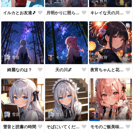
モモ
夜宵
イルカとお友達🎵
月明かりに照らされて🎵
キレイな天の川が一面に…
雪音
モモ
夜宵
綺麗なのは？
天の川🌌
夜宵ちゃんと花火大会
雪音
雪音
モモ
雪音と読書の時間
そばにいてください♥
モモのご飯美味しい？