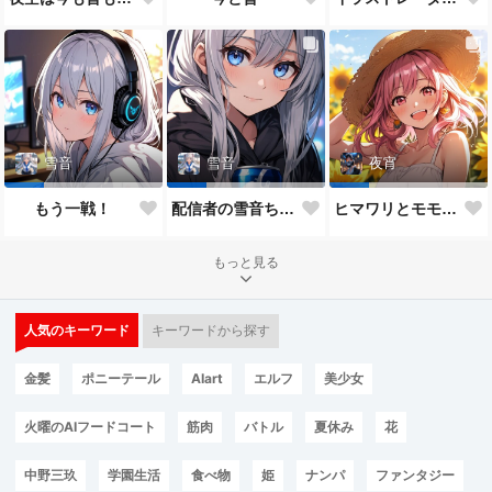
雪音
雪音
夜宵
もう一戦！
配信者の雪音ちゃん
ヒマワリとモモちゃん♥
もっと見る
人気のキーワード
キーワードから探す
金髪
ポニーテール
AIart
エルフ
美少女
火曜のAIフードコート
筋肉
バトル
夏休み
花
中野三玖
学園生活
食べ物
姫
ナンパ
ファンタジー