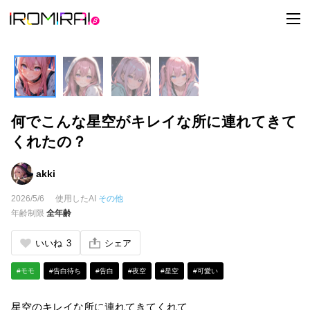
t
o
g
g
l
e
n
a
v
i
何でこんな星空がキレイな所に連れてきて
g
a
くれたの？
t
i
o
n
akki
2026/5/6
使用したAI
その他
年齢制限
全年齢
いいね
3
シェア
#モモ
#告白待ち
#告白
#夜空
#星空
#可愛い
星空のキレイな所に連れてきてくれて