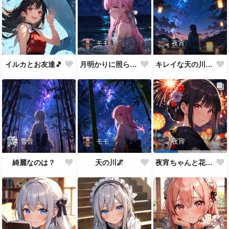
モモ
夜宵
イルカとお友達🎵
月明かりに照らされて🎵
キレイな天の川が一面に…
雪音
モモ
夜宵
綺麗なのは？
天の川🌌
夜宵ちゃんと花火大会