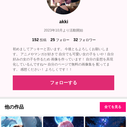
akki
2023年10月より活動開始
152
25
32
投稿
フォロー
フォロワー
初めましてアッキーと言います。 今後ともよろしくお願いしま
す。 アニメやマンガが好きで 自分でも可愛い女の子を いや！自分
好みの女の子を作るため 画像を作っています！ 自分の妄想を具現
化しているんですね〜 自分のページで無料の画像集を 配ってま
す。 感想ください！ よろしくです！！
フォローする
他の作品
全てを見る