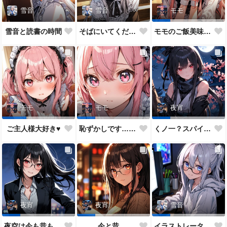
雪音
雪音
モモ
雪音と読書の時間
そばにいてください♥
モモのご飯美味しい？
モモ
モモ
夜宵
ご主人様大好き♥
恥ずかしです…ご主人様♥
くノ一？スパイ？どっちがいいかな？
夜宵
夜宵
雪音
夜空は今も昔も変わらないね♥
今と昔
イラストレーター雪音ちゃん🎵