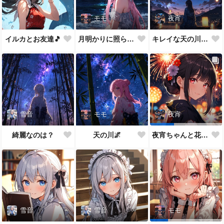
モモ
夜宵
イルカとお友達🎵
月明かりに照らされて🎵
キレイな天の川が一面に…
雪音
モモ
夜宵
綺麗なのは？
天の川🌌
夜宵ちゃんと花火大会
雪音
雪音
モモ