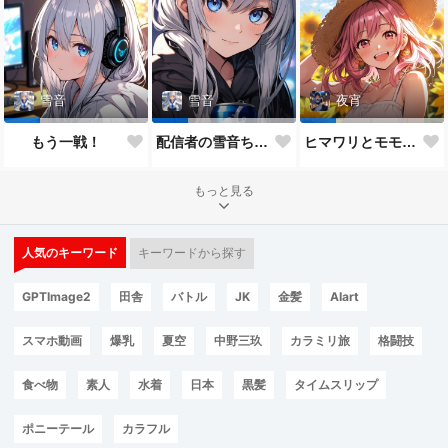
雪音
雪音
夜宵
もう一戦！
配信者の雪音ちゃん
ヒマワリとモモちゃん♥
もっと見る
人気のキーワード
キーワードから探す
GPTImage2
田舎
バトル
JK
金髪
AIart
スマホ動画
爆乳
夏空
中野三玖
カラミリ旅
格闘技
食べ物
素人
水着
日本
黒髪
タイムスリップ
ポニーテール
カラフル