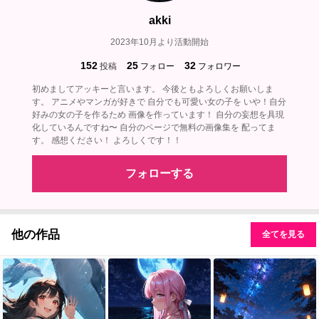
akki
2023年10月より活動開始
152
25
32
投稿
フォロー
フォロワー
初めましてアッキーと言います。 今後ともよろしくお願いしま
す。 アニメやマンガが好きで 自分でも可愛い女の子を いや！自分
好みの女の子を作るため 画像を作っています！ 自分の妄想を具現
化しているんですね〜 自分のページで無料の画像集を 配ってま
す。 感想ください！ よろしくです！！
フォローする
他の作品
全てを見る