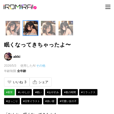
t
o
g
g
l
e
n
a
v
i
眠くなってきちゃったよ〜
g
a
t
i
akki
o
n
2026/5/3
使用したAI
その他
年齢制限
全年齢
いいね
3
シェア
#夜宵
#いやしけ
#眠い
#おやすみ
#夜の時間
#リラックス
#ほっこり
#日常イラスト
#添い寝
#可愛い女の子