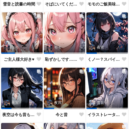
雪音と読書の時間
そばにいてください♥
モモのご飯美味しい？
モモ
モモ
夜宵
ご主人様大好き♥
恥ずかしです…ご主人様♥
くノ一？スパイ？どっちがいいかな？
夜宵
夜宵
雪音
夜空は今も昔も変わらないね♥
今と昔
イラストレーター雪音ちゃん🎵