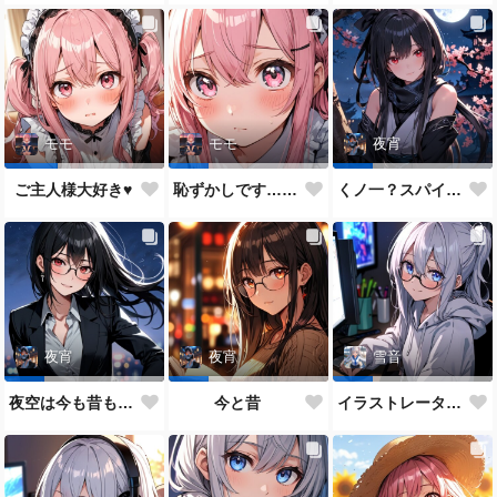
モモ
モモ
夜宵
ご主人様大好き♥
恥ずかしです…ご主人様♥
くノ一？スパイ？どっちがいいかな？
夜宵
夜宵
雪音
夜空は今も昔も変わらないね♥
今と昔
イラストレーター雪音ちゃん🎵