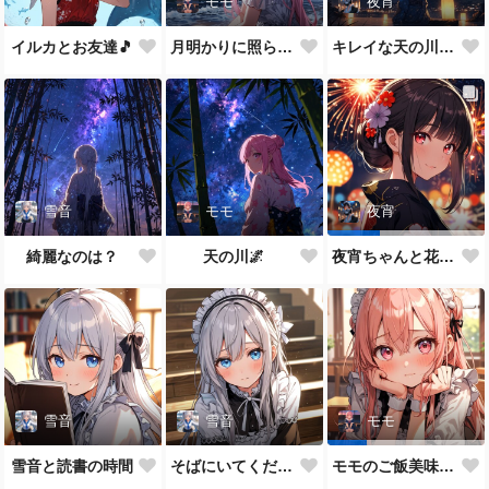
モモ
夜宵
イルカとお友達🎵
月明かりに照らされて🎵
キレイな天の川が一面に…
雪音
モモ
夜宵
綺麗なのは？
天の川🌌
夜宵ちゃんと花火大会
雪音
雪音
モモ
雪音と読書の時間
そばにいてください♥
モモのご飯美味しい？