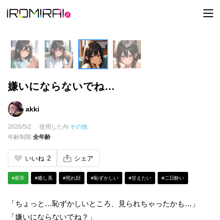
t
o
g
g
l
e
n
a
v
i
嫌いにならないでね…
g
a
t
i
akki
o
n
2026/5/2
使用したAI
その他
年齢制限
全年齢
いいね
2
シェア
#夜宵
#癒し系
#照れ顔
#恥ずかしい
#甘えたい
#二日酔い
「ちょっと…恥ずかしいところ、見られちゃったかも…」
「嫌いにならないでね？」