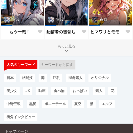
雪音
雪音
夜宵
もう一戦！
配信者の雪音ちゃん
ヒマワリとモモちゃん♥
もっと見る
人気のキーワード
キーワードから探す
日本
格闘技
海
巨乳
街角素人
オリジナル
美少女
JK
動画
食べ物
おっぱい
素人
花
中野三玖
黒髪
ポニーテール
夏空
猫
エルフ
街角インタビュー
トップページ