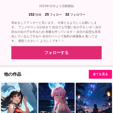
2023年10月より活動開始
152
25
32
投稿
フォロー
フォロワー
初めましてアッキーと言います。 今後ともよろしくお願いしま
す。 アニメやマンガが好きで 自分でも可愛い女の子を いや！自分
好みの女の子を作るため 画像を作っています！ 自分の妄想を具現
化しているんですね〜 自分のページで無料の画像集を 配ってま
す。 感想ください！ よろしくです！！
フォローする
他の作品
全てを見る