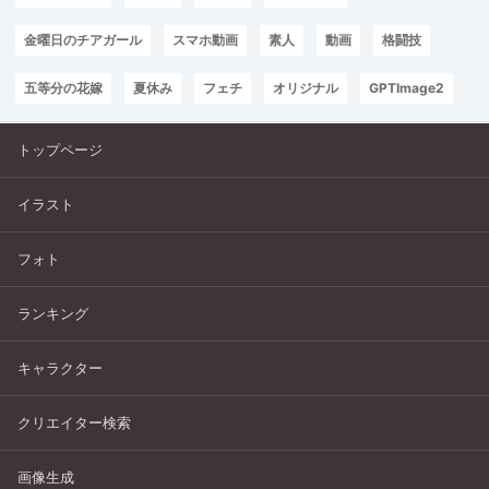
金曜日のチアガール
スマホ動画
素人
動画
格闘技
五等分の花嫁
夏休み
フェチ
オリジナル
GPTImage2
トップページ
イラスト
フォト
ランキング
キャラクター
クリエイター検索
画像生成