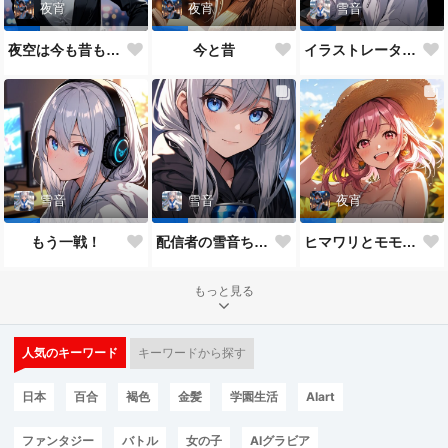
夜宵
夜宵
雪音
夜空は今も昔も変わらないね♥
今と昔
イラストレーター雪音ちゃん🎵
雪音
雪音
夜宵
もう一戦！
配信者の雪音ちゃん
ヒマワリとモモちゃん♥
もっと見る
人気のキーワード
キーワードから探す
日本
百合
褐色
金髪
学園生活
AIart
ファンタジー
バトル
女の子
AIグラビア