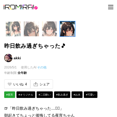
t
o
g
g
l
e
n
a
v
i
昨日飲み過ぎちゃった🎵
g
a
t
i
akki
o
n
2026/5/1
使用したAI
その他
年齢制限
全年齢
いいね
4
シェア
#夜宵
#オリジナル
#二日酔い
#飲み過ぎ
#お水
#可愛い
🍺「昨日飲み過ぎちゃった…😵‍💫」
朝起きてちょっと後悔してる夜宵ちゃん