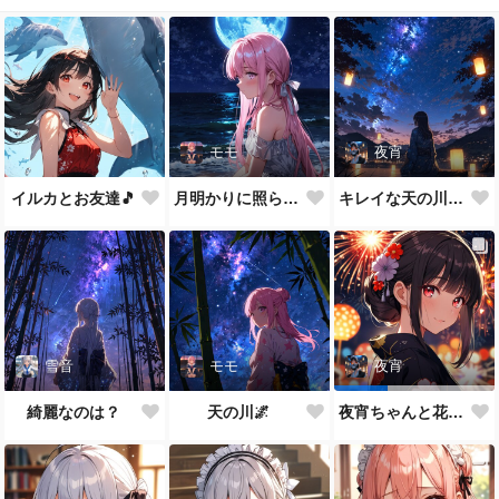
モモ
夜宵
イルカとお友達🎵
月明かりに照らされて🎵
キレイな天の川が一面に…
雪音
モモ
夜宵
綺麗なのは？
天の川🌌
夜宵ちゃんと花火大会