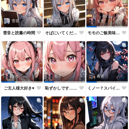
雪音
雪音
モモ
雪音と読書の時間
そばにいてください♥
モモのご飯美味しい？
モモ
モモ
夜宵
ご主人様大好き♥
恥ずかしです…ご主人様♥
くノ一？スパイ？どっちがいいかな？