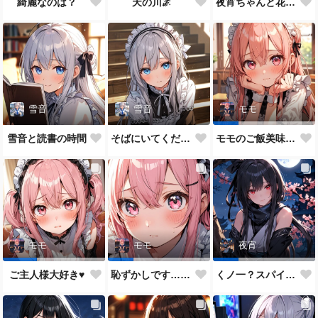
綺麗なのは？
天の川🌌
夜宵ちゃんと花火大会
雪音
雪音
モモ
雪音と読書の時間
そばにいてください♥
モモのご飯美味しい？
モモ
モモ
夜宵
ご主人様大好き♥
恥ずかしです…ご主人様♥
くノ一？スパイ？どっちがいいかな？