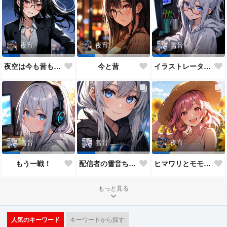
夜宵
夜宵
雪音
夜空は今も昔も変わらないね♥
今と昔
イラストレーター雪音ちゃん🎵
雪音
雪音
夜宵
もう一戦！
配信者の雪音ちゃん
ヒマワリとモモちゃん♥
もっと見る
人気のキーワード
キーワードから探す