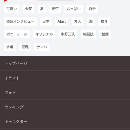
可愛い
金髪
夏
夏空
おっぱい
百合
街角インタビュー
日本
AIart
素人
海
猫耳
ポニーテール
オリジナル
中野三玖
格闘技
動画
水着
巨乳
ナンパ
トップページ
イラスト
フォト
ランキング
キャラクター