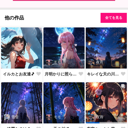
他の作品
全てを見る
モモ
夜宵
イルカとお友達🎵
月明かりに照らされて🎵
キレイな天の川が一面に…
雪音
モモ
夜宵