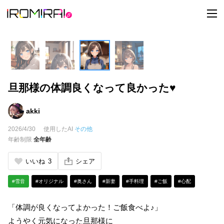
t
o
g
g
l
e
n
a
v
i
旦那様の体調良くなって良かった♥
g
a
t
i
akki
o
n
2026/4/30
使用したAI
その他
年齢制限
全年齢
いいね
3
シェア
#雪音
#オリジナル
#奥さん
#新妻
#手料理
#ご飯
#心配
「体調が良くなってよかった！ご飯食べよ♪」
ようやく元気になった旦那様に