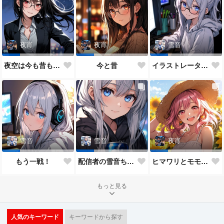
夜宵
夜宵
雪音
夜空は今も昔も変わらないね♥
今と昔
イラストレーター雪音ちゃん🎵
雪音
雪音
夜宵
もう一戦！
配信者の雪音ちゃん
ヒマワリとモモちゃん♥
もっと見る
人気のキーワード
キーワードから探す