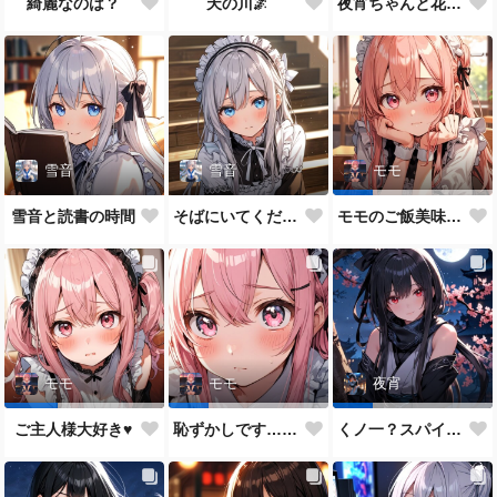
綺麗なのは？
天の川🌌
夜宵ちゃんと花火大会
雪音
雪音
モモ
雪音と読書の時間
そばにいてください♥
モモのご飯美味しい？
モモ
モモ
夜宵
ご主人様大好き♥
恥ずかしです…ご主人様♥
くノ一？スパイ？どっちがいいかな？