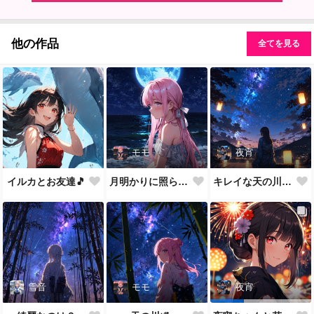
他の作品
全てを見る
モモ
夜宵
イルカとお友達🎵
月明かりに照らされて🎵
キレイな天の川が一面に…
雪音
モモ
夜宵