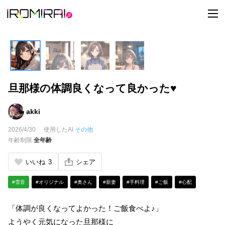
t
o
g
g
l
e
n
a
v
i
旦那様の体調良くなって良かった♥
g
a
t
i
akki
o
n
2026/4/30
使用したAI
その他
年齢制限
全年齢
いいね
3
シェア
#雪音
#オリジナル
#奥さん
#新妻
#手料理
#ご飯
#心配
「体調が良くなってよかった！ご飯食べよ♪」
ようやく元気になった旦那様に