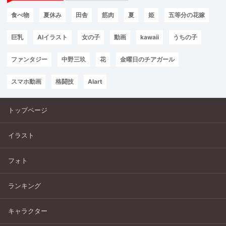
食べ物
夏休み
田舎
筋肉
夏
姫
五等分の花嫁
巨乳
AIイラスト
女の子
動画
kawaii
うちの子
ファンタジー
中野三玖
花
金曜日のチアガール
スマホ動画
格闘技
AIart
トップページ
イラスト
フォト
ランキング
キャラクター