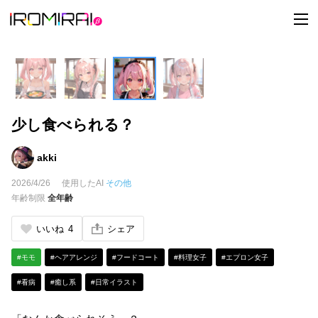
t
o
g
g
l
e
n
a
v
i
少し食べられる？
g
a
t
i
akki
o
n
2026/4/26
使用したAI
その他
年齢制限
全年齢
いいね
4
シェア
#モモ
#ヘアアレンジ
#フードコート
#料理女子
#エプロン女子
#看病
#癒し系
#日常イラスト