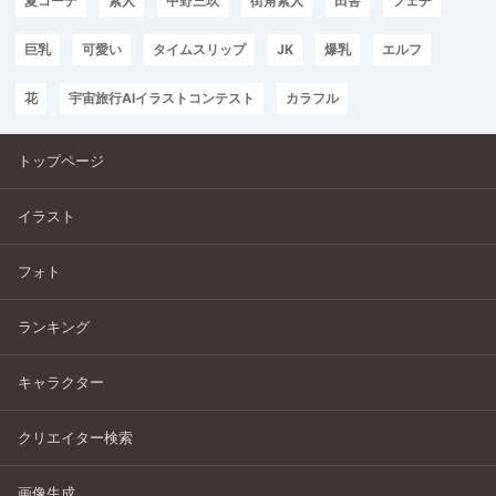
夏コーデ
素人
中野三玖
街角素人
田舎
フェチ
巨乳
可愛い
タイムスリップ
JK
爆乳
エルフ
花
宇宙旅行AIイラストコンテスト
カラフル
トップページ
イラスト
フォト
ランキング
キャラクター
クリエイター検索
画像生成