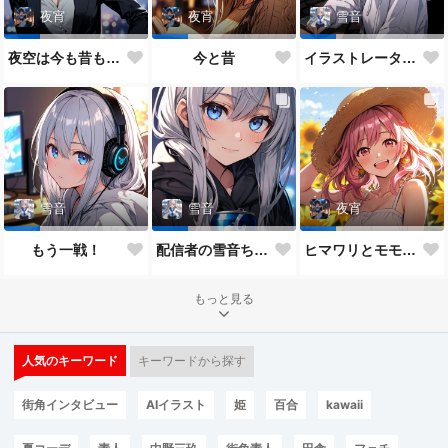
夜宵
夜宵
雪音
夜空は今も昔も変わらないね♥
今と昔
イラストレーター雪音ちゃん🎵
雪音
雪音
夜宵
もう一戦！
配信者の雪音ちゃん
ヒマワリとモモちゃん♥
もっと見る
人気のキーワード
キーワードから探す
街角インタビュー
AIイラスト
姫
百合
kawaii