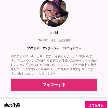
akki
2023年10月より活動開始
152
25
32
投稿
フォロー
フォロワー
初めましてアッキーと言います。 今後ともよろしくお願いしま
す。 アニメやマンガが好きで 自分でも可愛い女の子を いや！自分
好みの女の子を作るため 画像を作っています！ 自分の妄想を具現
化しているんですね〜 自分のページで無料の画像集を 配ってま
す。 感想ください！ よろしくです！！
フォローする
他の作品
全てを見る