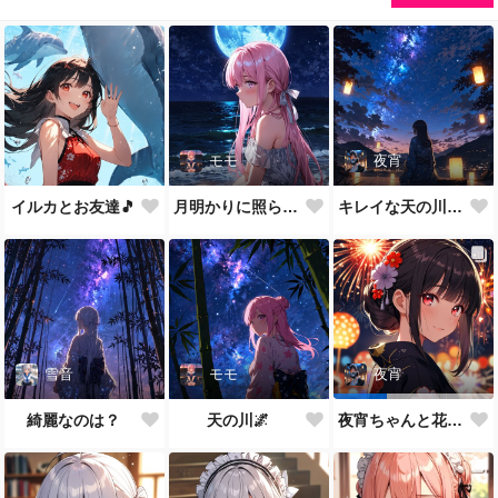
モモ
夜宵
イルカとお友達🎵
月明かりに照らされて🎵
キレイな天の川が一面に…
雪音
モモ
夜宵
綺麗なのは？
天の川🌌
夜宵ちゃんと花火大会