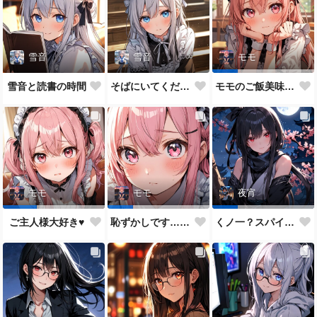
雪音
雪音
モモ
雪音と読書の時間
そばにいてください♥
モモのご飯美味しい？
モモ
モモ
夜宵
ご主人様大好き♥
恥ずかしです…ご主人様♥
くノ一？スパイ？どっちがいいかな？