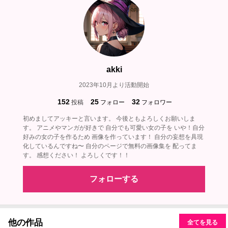
akki
2023年10月より活動開始
152
25
32
投稿
フォロー
フォロワー
初めましてアッキーと言います。 今後ともよろしくお願いしま
す。 アニメやマンガが好きで 自分でも可愛い女の子を いや！自分
好みの女の子を作るため 画像を作っています！ 自分の妄想を具現
化しているんですね〜 自分のページで無料の画像集を 配ってま
す。 感想ください！ よろしくです！！
フォローする
他の作品
全てを見る