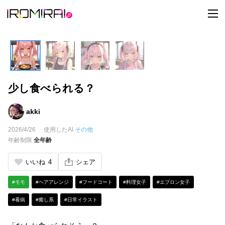
t
o
g
g
l
e
n
a
v
i
少し食べられる？
g
a
t
i
akki
o
n
2026/4/26
使用したAI
その他
年齢制限
全年齢
いいね
4
シェア
#モモ
#ヘアアレンジ
#フードコート
#料理女子
#エプロン女子
#看病
#癒し系
#日常イラスト