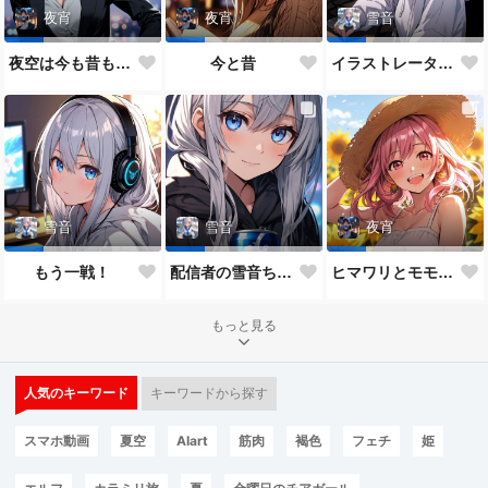
夜宵
夜宵
雪音
夜空は今も昔も変わらないね♥
今と昔
イラストレーター雪音ちゃん🎵
雪音
雪音
夜宵
もう一戦！
配信者の雪音ちゃん
ヒマワリとモモちゃん♥
もっと見る
人気のキーワード
キーワードから探す
スマホ動画
夏空
AIart
筋肉
褐色
フェチ
姫