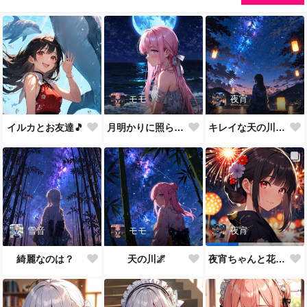
モモ
夜宵
イルカとお友達🎵
月明かりに照らされて🎵
キレイな天の川が一面に…
雪音
モモ
夜宵
綺麗なのは？
天の川🌌
夜宵ちゃんと花火大会