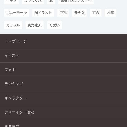
エルフ
カラミリ旅
夏
金曜日のチアガール
ポニーテール
AIイラスト
巨乳
美少女
百合
水着
カラフル
街角素人
可愛い
トップページ
イラスト
フォト
ランキング
キャラクター
クリエイター検索
画像生成