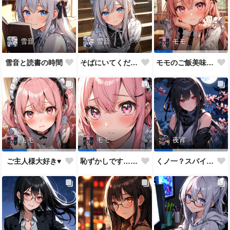
雪音
雪音
モモ
雪音と読書の時間
そばにいてください♥
モモのご飯美味しい？
モモ
モモ
夜宵
ご主人様大好き♥
恥ずかしです…ご主人様♥
くノ一？スパイ？どっちがいいかな？