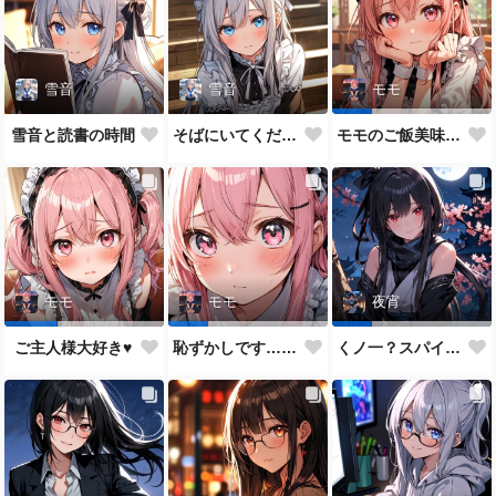
雪音
雪音
モモ
雪音と読書の時間
そばにいてください♥
モモのご飯美味しい？
モモ
モモ
夜宵
ご主人様大好き♥
恥ずかしです…ご主人様♥
くノ一？スパイ？どっちがいいかな？