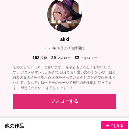
akki
2023年10月より活動開始
152
25
32
投稿
フォロー
フォロワー
初めましてアッキーと言います。 今後ともよろしくお願いしま
す。 アニメやマンガが好きで 自分でも可愛い女の子を いや！自分
好みの女の子を作るため 画像を作っています！ 自分の妄想を具現
化しているんですね〜 自分のページで無料の画像集を 配ってま
す。 感想ください！ よろしくです！！
フォローする
他の作品
全てを見る