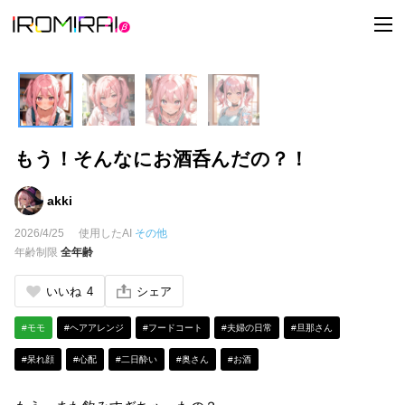
t
o
g
g
l
e
n
a
v
i
もう！そんなにお酒呑んだの？！
g
a
t
i
akki
o
n
2026/4/25
使用したAI
その他
年齢制限
全年齢
いいね
4
シェア
#モモ
#ヘアアレンジ
#フードコート
#夫婦の日常
#旦那さん
#呆れ顔
#心配
#二日酔い
#奥さん
#お酒