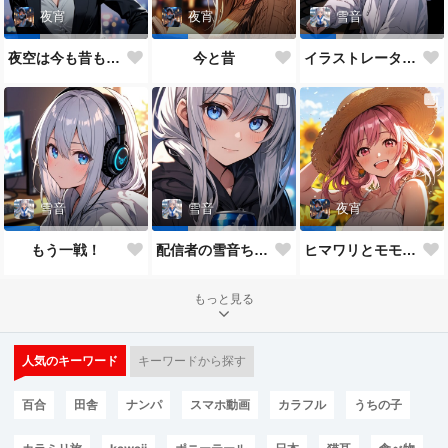
夜宵
夜宵
雪音
夜空は今も昔も変わらないね♥
今と昔
イラストレーター雪音ちゃん🎵
雪音
雪音
夜宵
もう一戦！
配信者の雪音ちゃん
ヒマワリとモモちゃん♥
もっと見る
人気のキーワード
キーワードから探す
百合
田舎
ナンパ
スマホ動画
カラフル
うちの子