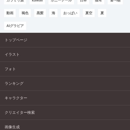
カラミリ旅
kawaii
ポニーテール
日本
猫耳
食べ物
動画
褐色
黒髪
海
おっぱい
夏空
夏
AIグラビア
トップページ
イラスト
フォト
ランキング
キャラクター
クリエイター検索
画像生成