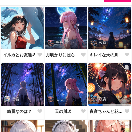
モモ
夜宵
イルカとお友達🎵
月明かりに照らされて🎵
キレイな天の川が一面に…
雪音
モモ
夜宵
綺麗なのは？
天の川🌌
夜宵ちゃんと花火大会