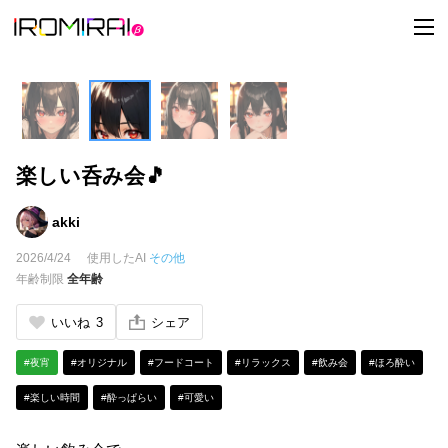
t
o
g
g
l
e
n
a
v
i
楽しい呑み会🎵
g
a
t
i
akki
o
n
2026/4/24
使用したAI
その他
年齢制限
全年齢
いいね
3
シェア
#夜宵
#オリジナル
#フードコート
#リラックス
#飲み会
#ほろ酔い
#楽しい時間
#酔っぱらい
#可愛い