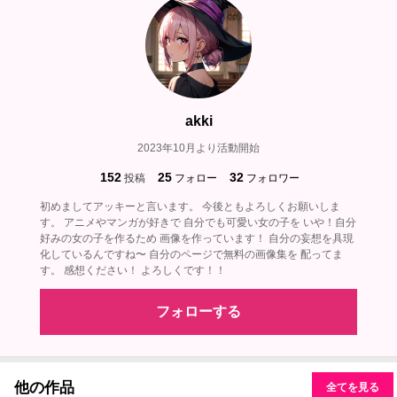
akki
2023年10月より活動開始
152
25
32
投稿
フォロー
フォロワー
初めましてアッキーと言います。 今後ともよろしくお願いしま
す。 アニメやマンガが好きで 自分でも可愛い女の子を いや！自分
好みの女の子を作るため 画像を作っています！ 自分の妄想を具現
化しているんですね〜 自分のページで無料の画像集を 配ってま
す。 感想ください！ よろしくです！！
フォローする
他の作品
全てを見る