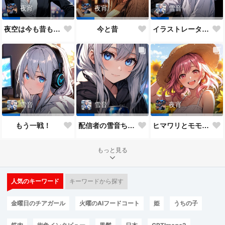
夜宵
夜宵
雪音
夜空は今も昔も変わらないね♥
今と昔
イラストレーター雪音ちゃん🎵
雪音
雪音
夜宵
もう一戦！
配信者の雪音ちゃん
ヒマワリとモモちゃん♥
もっと見る
人気のキーワード
キーワードから探す
金曜日のチアガール
火曜のAIフードコート
姫
うちの子