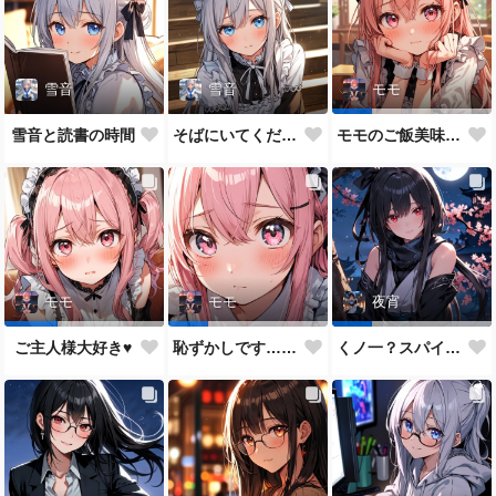
雪音
雪音
モモ
雪音と読書の時間
そばにいてください♥
モモのご飯美味しい？
モモ
モモ
夜宵
ご主人様大好き♥
恥ずかしです…ご主人様♥
くノ一？スパイ？どっちがいいかな？