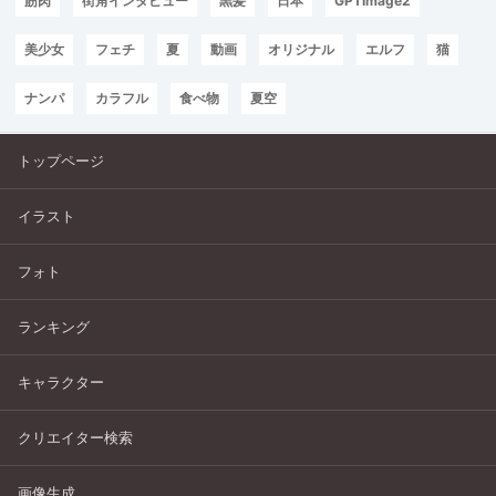
筋肉
街角インタビュー
黒髪
日本
GPTImage2
美少女
フェチ
夏
動画
オリジナル
エルフ
猫
ナンパ
カラフル
食べ物
夏空
トップページ
イラスト
フォト
ランキング
キャラクター
クリエイター検索
画像生成