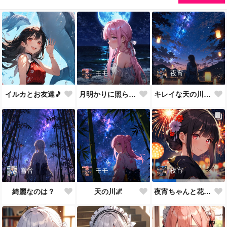
モモ
夜宵
イルカとお友達🎵
月明かりに照らされて🎵
キレイな天の川が一面に…
雪音
モモ
夜宵
綺麗なのは？
天の川🌌
夜宵ちゃんと花火大会