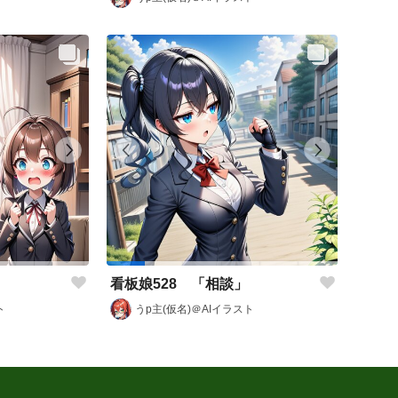
看板娘528 「相談」
ト
うp主(仮名)＠AIイラスト