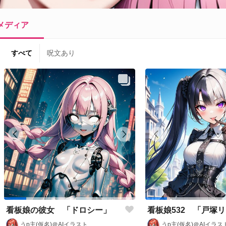
メディア
すべて
呪文あり
看板娘の彼女 「ドロシー」
看板娘532 「戸塚
うp主(仮名)＠AIイラスト
うp主(仮名)＠AIイラス