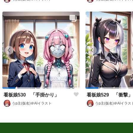
看板娘530 「手掛かり」
看板娘529 「衝撃」
うp主(仮名)＠AIイラスト
うp主(仮名)＠AIイラス