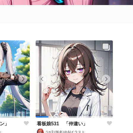
リン」
看板娘531 「仲違い」
ト
うp主(仮名)＠AIイラスト