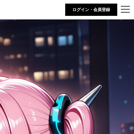
t
ログイン・会員登録
o
g
g
l
e
n
a
v
i
g
a
t
i
o
n