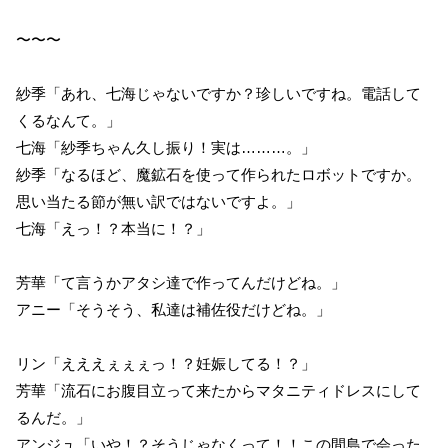
〜〜〜
紗季「あれ、七海じゃないですか？珍しいですね。電話して
くるなんて。」
七海「紗季ちゃん久し振り！実は………。」
紗季「なるほど、魔鉱石を使って作られたロボットですか。
思い当たる節が無い訳ではないですよ。」
七海「えっ！？本当に！？」
芳華「て言うかアタシ達で作ってんだけどね。」
アニー「そうそう、私達は補佐役だけどね。」
リン「えええぇぇぇっ！？妊娠してる！？」
芳華「流石にお腹目立って来たからマタニティドレスにして
るんだ。」
アンジュ「いや！？そうじゃなくって！！この間島で会った