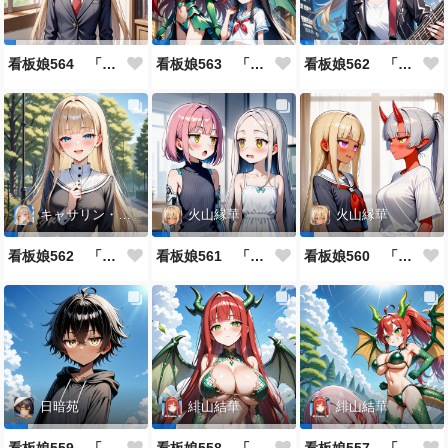
看板娘564 「ジェルマ・レスポストン・八百のよもやま話」
看板娘563 「騒ぎの終わり」
看板娘562 「八木沼千絵のよもやま話」
キャサリン・アストリー
火山縁華
火山縁華
看板娘562 「キャサリン・アストリーのよもやま話」
看板娘561 「火山一族」
看板娘560 「緋山一族」
日暗苑
緋山結華
緋山結華