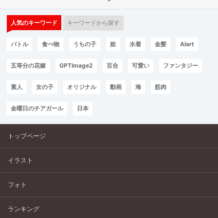
人気のキーワード
キーワードから探す
バトル
食べ物
うちの子
姫
水着
金髪
AIart
五等分の花嫁
GPTImage2
百合
可愛い
ファンタジー
素人
女の子
オリジナル
動画
海
筋肉
金曜日のチアガール
日本
トップページ
イラスト
フォト
ランキング