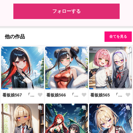
フォローする
他の作品
全てを見る
看板娘567 「雪村恋のよもやま話」
看板娘566 「ナンシー・ツァオのよもやま話」
看板娘565 「銀一族」