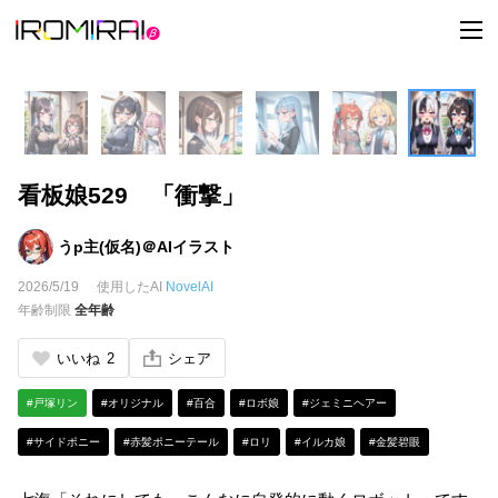
t
o
g
g
l
e
n
a
v
i
看板娘529 「衝撃」
g
a
t
i
うp主(仮名)＠AIイラスト
o
n
2026/5/19
使用したAI
NovelAI
年齢制限
全年齢
いいね
2
シェア
#戸塚リン
#オリジナル
#百合
#ロボ娘
#ジェミニヘアー
#サイドポニー
#赤髪ポニーテール
#ロリ
#イルカ娘
#金髪碧眼