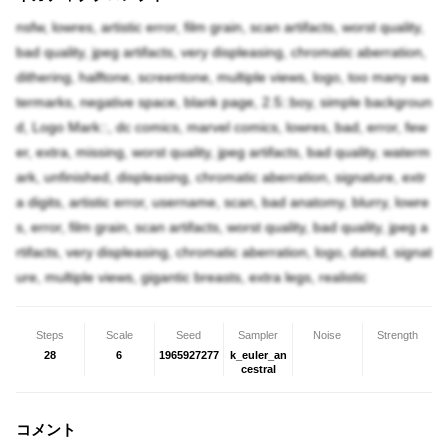
nsfw, lowres, artistic error, film grain, scan artifacts, worst quality,
bad quality, jpeg artifacts, very displeasing, chromatic aberration,
dithering, halftone, screentone, multiple views, logo, too many wa
termarks, negative space, blank page, 2.5::boy, simple backgroun
d, Logo Mark::, dc comics, marvel comics, lowres, bad, error, few
er, extra, missing, worst quality, jpeg artifacts, bad quality, waterm
ark, unfinished, displeasing, chromatic aberration, signature, extr
a digits, artistic error, username, scan, bad anatomy, blurry, lowre
s, error, film grain, scan artifacts, worst quality, bad quality, jpeg a
rtifacts, very displeasing, chromatic aberration, logo, dated, signat
ure, multiple views, gigantic breasts, extra legs, realistic
Steps
Scale
Seed
Sampler
Noise
Strength
28
6
1965927277
k_euler_an
cestral
コメント