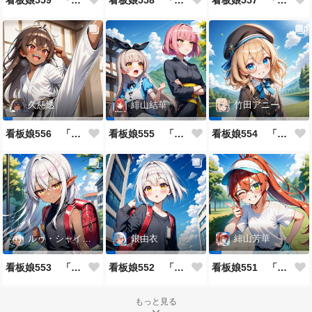
看板娘559 「日暗苑のよもやま話」
看板娘558 「緋山結華」キャラクター紹介
看板娘557 「其々の再会」
久慈透
緋山結華
竹田アニー
看板娘556 「久慈透のよもやま話」
看板娘555 「帰還、そして目覚め。」
看板娘554 「竹田アニーのよもやま話」
ルゥ・シャイニー
銀由衣
緋山芳華
看板娘553 「ルゥ・シャイニーのよもやま話」
看板娘552 「銀由衣」
看板娘551 「緋山芳華のよもやま話」
もっと見る