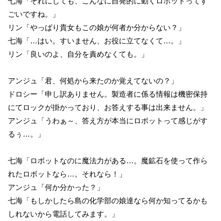
七海「それにしても、こんなに自発的に動くロボットってす
ごいですね。」
リン「やっぱり貴女もこの娘が何者か分からない？」
七海「…はい。すいません、お役に立てなくて…。」
リン「良いのよ、自分を責めなくても。」
アンジュ「君、何処から来たのか覚えてないの？」
ドロシー「申し訳ありません。製造者に係る情報は機密保持
にてロックが掛かっており、お答えする事は出来ません。」
アンジュ「うわぁ～、答え方が本当にロボットって感じがす
るぅ…。」
七海「ロボットなのに魔法力がある…。魔鉱石を使って作ら
れたロボットなら…。それなら！」
アンジュ「何か分かった？」
七海「もしかしたら島の化学部の娘達なら何か知ってるかも
しれないから電話してみます。」