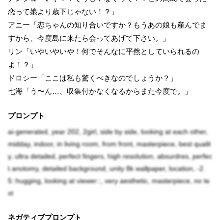
恋って娘より歳下じゃない！？」
アニー「恋ちゃんの知り合いですか？もうあの娘も産んでま
すから、今度島に来たら会ってあげて下さい。」
リン「いやいやいや！何でそんなに平然としていられるの
よ！？」
ドロシー「ここは私も驚くべきなのでしょうか？」
七海「う〜ん…、収集付かなくなるからまた今度で。」
プロンプト
ai-generated, year 202, 2girl, side by side, looking at each other,
midday, indoor, in living room, from front, masterpiece, best qualit
y, ultra detailed, perfect fingers, high resolution, absurdres, perfec
t anotomy, detailed background, unity 8k wallpaper, location, -2.
5::hugging, looking at viewer::, very aesthetic, masterpiece, no te
xt
ネガティブプロンプト