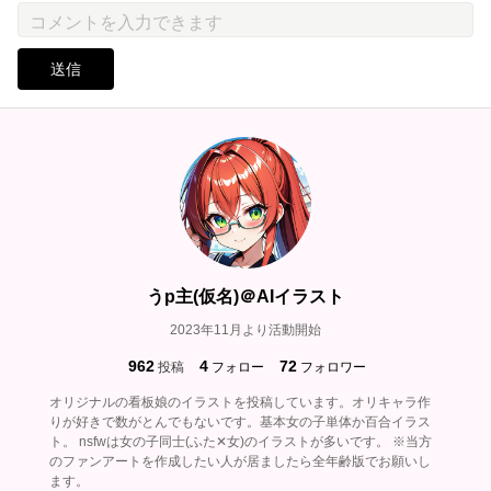
送信
うp主(仮名)＠AIイラスト
2023年11月より活動開始
962
4
72
投稿
フォロー
フォロワー
オリジナルの看板娘のイラストを投稿しています。オリキャラ作
りが好きで数がとんでもないです。基本女の子単体か百合イラス
ト。 nsfwは女の子同士(ふた✕女)のイラストが多いです。 ※当方
のファンアートを作成したい人が居ましたら全年齢版でお願いし
ます。