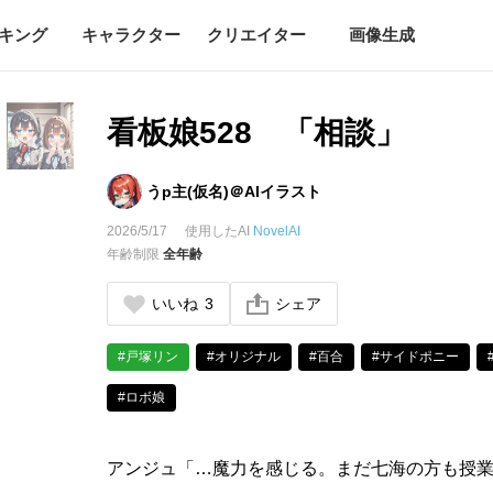
キング
キャラクター
クリエイター
画像生成
看板娘528 「相談」
うp主(仮名)＠AIイラスト
2026/5/17
使用したAI
NovelAI
年齢制限
全年齢
いいね
3
シェア
#戸塚リン
#オリジナル
#百合
#サイドポニー
#ロボ娘
アンジュ「…魔力を感じる。まだ七海の方も授