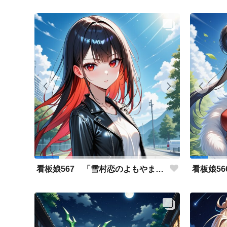
看板娘567 「雪村恋のよもやま話」