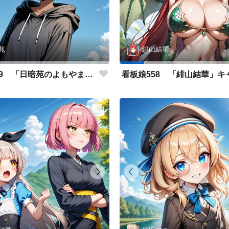
苑
緋山結華
看板娘559 「日暗苑のよもやま話」