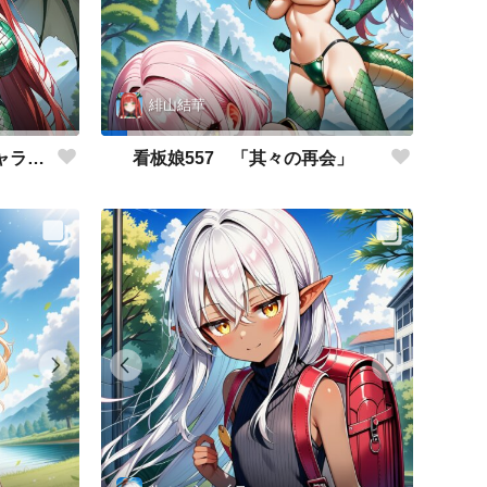
緋山結華
看板娘558 「緋山結華」キャラクター紹介
看板娘557 「其々の再会」