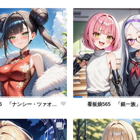
看板娘566 「ナンシー・ツァオのよもやま話」
看板娘565 「銀一族