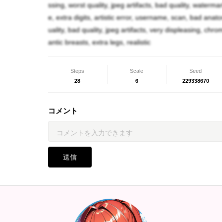
アンジュ「わ、私は魔力が備わってそんなに経
ssing, worst quality, jpeg artifacts, bad quality, waterm
e, extra digits, artistic error, username, scan, bad anatom
リン「私なんて、昨日魔力が身体に！…その、
uality, bad quality, jpeg artifacts, very displeasing, chr
どうして良いか分からなくて！！」
antic breasts, extra legs, realistic
アンジュ「わ、分かったよ！でも、私だけじゃ
て行っても良い？」
Steps
Scale
Seed
28
6
229338670
リン「構いません！寧ろ有り難いです！！」
コメント
〜〜〜
アンジュ「…と、言う訳なんだ。」
送信
七海「変わった相談、ですね。本人の魔力の制
すか？」
アンジュ「そうなんだよね。どんな娘か聞いて
七海「獣人？モンスター娘ですかね？」