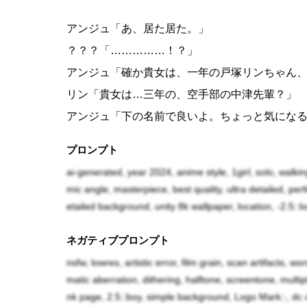
アンジュ「あ、居た居た。」
？？？「……………！？」
アンジュ「確か貴女は、一年の戸塚リンちゃん
リン「貴女は…三年の、空手部の中津先輩？」
アンジュ「下の名前で良いよ。ちょっと気にな
リン「え？どうしたんですか急に？」
プロンプト
アンジュ「いや〜、学校内で魔力を発するのを
ai-generated, year 2024, anime style, 1girl, solo, walkin
んが居たからね。」
mic angle, masterpiece, best quality, ultra detailed, per
etailed background, unity 8k wallpaper, location, -2.5::l
リン「先輩も魔力があるんですか！？」
ネガティブプロンプト
アンジュ「そ、そうだよ。」
nsfw, lowres, artistic error, film grain, scan artifacts, wo
リン「だったら！放課後私の家に来てくれませ
matic aberration, dithering, halftone, screentone, mult
相談したい娘が居るんです！！」
nk page, 2.5::boy, simple background, Logo Mark::, dc c