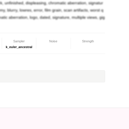
ってないよ！？」
ark, unfinished, displeasing, chromatic aberration, signatur
y, blurry, lowres, error, film grain, scan artifacts, worst q
注がれ…いや、備わったばかりなんです！！だから
omatic aberration, logo, dated, signature, multiple views, gig
何も分からないと思うから、もっと詳しい娘を連れ
Sampler
Noise
Strength
k_euler_ancestral
御の相談とかじゃなくて、見て欲しい娘が居る、で
も、『直接見た方が分かりやすい』だからねぇ。」