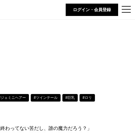
t
ログイン・会員登録
o
g
g
l
e
n
a
v
i
g
a
t
i
o
n
#ジェミニヘアー
#ツインテール
#巨乳
#ロリ
業終わってない筈だし、誰の魔力だろう？」