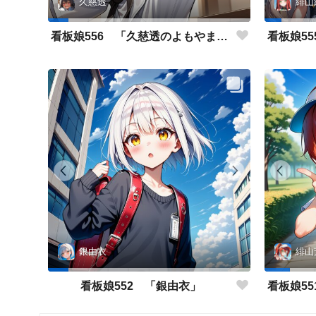
久慈透
緋山
看板娘556 「久慈透のよもやま話」
銀由衣
緋山
看板娘552 「銀由衣」