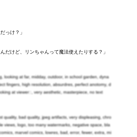
、だっけ？」
るんだけど、リンちゃんって魔法使えたりする？」
感じたからここに来たんだけど、そしたらリンちゃ
g, looking at far, midday, outdoor, in school garden, dyna
fect fingers, high resolution, absurdres, perfect anotomy, d
ooking at viewer::, very aesthetic, masterpiece, no text
rst quality, bad quality, jpeg artifacts, very displeasing, chro
んか！？どうしても相談したい話が！…と言うより
iple views, logo, too many watermarks, negative space, bla
omics, marvel comics, lowres, bad, error, fewer, extra, mi