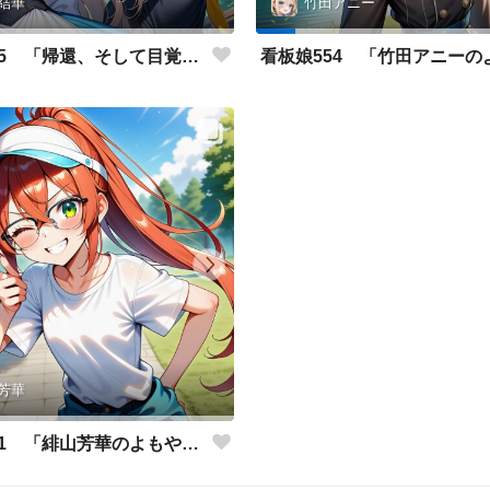
結華
竹田アニー
看板娘555 「帰還、そして目覚め。」
芳華
看板娘551 「緋山芳華のよもやま話」