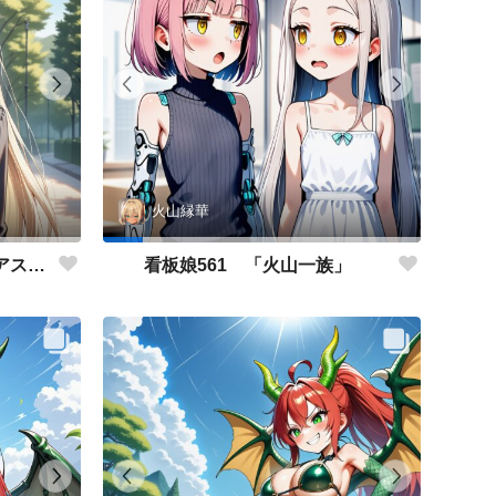
火山縁華
看板娘562 「キャサリン・アストリーのよもやま話」
看板娘561 「火山一族」