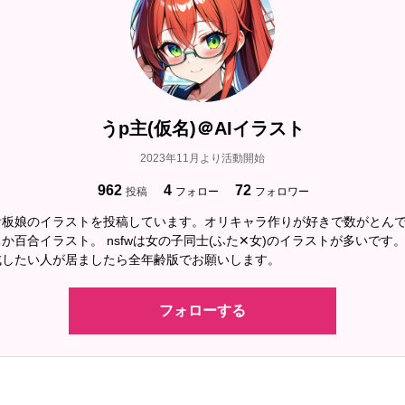
アンジュ「若しくはアレじゃない？ハピスみた
七海「その可能性はありそうですね。」
アンジュ「でしょ？兎に角あの娘の家に行って
てみようよ！」
うp主(仮名)＠AIイラスト
〜〜〜
2023年11月より活動開始
962
4
72
投稿
フォロー
フォロワー
リン「いらっしゃいアンジュ先輩！隣の娘が詳
看板娘のイラストを投稿しています。オリキャラ作りが好きで数がとん
見ました！」
か百合イラスト。 nsfwは女の子同士(ふた✕女)のイラストが多いです
成したい人が居ましたら全年齢版でお願いします。
？？？「はじめまして。ワタクシ、ドロシーと
フォローする
アンジュ「ろ、ロ、ロ、ロボット！？」
七海「どう言う事なんですか！？」