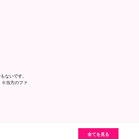
いに並行世界からやって来たとか。」
確かめた方が分かりやすいのは確かだし、実際に見
しい人なんですね？獣人だったなんて、私…初めて
でもないです。
。 ※当方のファ
申します。以後お見知り置きを。」
全てを見る