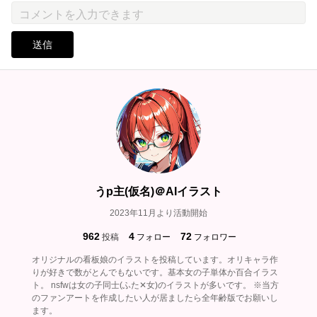
送信
うp主(仮名)＠AIイラスト
2023年11月より活動開始
962
4
72
投稿
フォロー
フォロワー
オリジナルの看板娘のイラストを投稿しています。オリキャラ作
りが好きで数がとんでもないです。基本女の子単体か百合イラス
ト。 nsfwは女の子同士(ふた✕女)のイラストが多いです。 ※当方
のファンアートを作成したい人が居ましたら全年齢版でお願いし
ます。