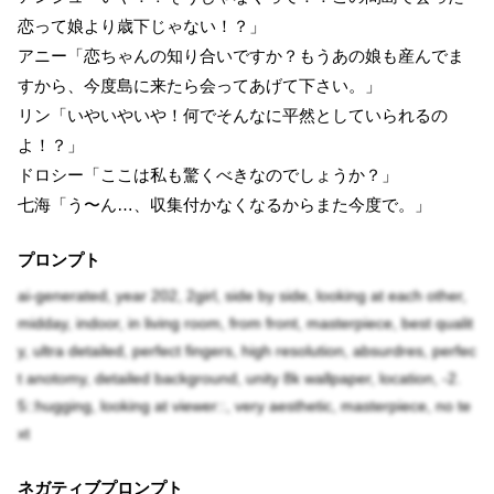
恋って娘より歳下じゃない！？」
アニー「恋ちゃんの知り合いですか？もうあの娘も産んでま
すから、今度島に来たら会ってあげて下さい。」
リン「いやいやいや！何でそんなに平然としていられるの
よ！？」
ドロシー「ここは私も驚くべきなのでしょうか？」
七海「う〜ん…、収集付かなくなるからまた今度で。」
プロンプト
ai-generated, year 202, 2girl, side by side, looking at each other,
midday, indoor, in living room, from front, masterpiece, best qualit
y, ultra detailed, perfect fingers, high resolution, absurdres, perfec
t anotomy, detailed background, unity 8k wallpaper, location, -2.
5::hugging, looking at viewer::, very aesthetic, masterpiece, no te
xt
ネガティブプロンプト