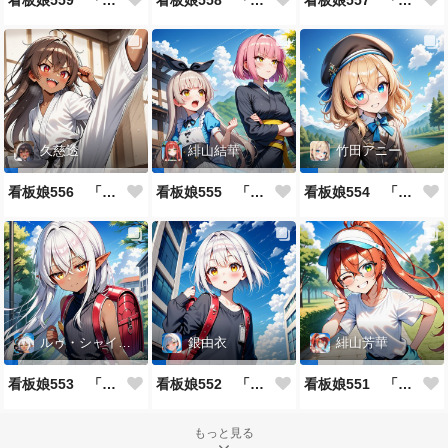
看板娘559 「日暗苑のよもやま話」
看板娘558 「緋山結華」キャラクター紹介
看板娘557 「其々の再会」
久慈透
緋山結華
竹田アニー
看板娘556 「久慈透のよもやま話」
看板娘555 「帰還、そして目覚め。」
看板娘554 「竹田アニーのよもやま話」
ルゥ・シャイニー
銀由衣
緋山芳華
看板娘553 「ルゥ・シャイニーのよもやま話」
看板娘552 「銀由衣」
看板娘551 「緋山芳華のよもやま話」
もっと見る