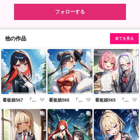
フォローする
他の作品
全てを見る
看板娘567 「雪村恋のよもやま話」
看板娘566 「ナンシー・ツァオのよもやま話」
看板娘565 「銀一族」