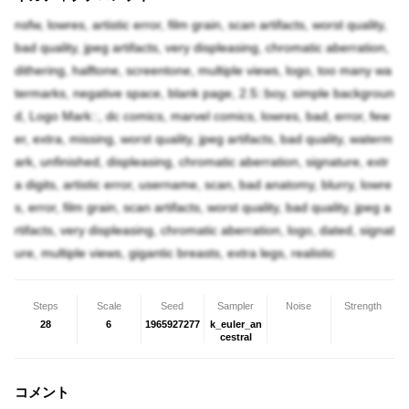
nsfw, lowres, artistic error, film grain, scan artifacts, worst quality,
bad quality, jpeg artifacts, very displeasing, chromatic aberration,
dithering, halftone, screentone, multiple views, logo, too many wa
termarks, negative space, blank page, 2.5::boy, simple backgroun
d, Logo Mark::, dc comics, marvel comics, lowres, bad, error, few
er, extra, missing, worst quality, jpeg artifacts, bad quality, waterm
ark, unfinished, displeasing, chromatic aberration, signature, extr
a digits, artistic error, username, scan, bad anatomy, blurry, lowre
s, error, film grain, scan artifacts, worst quality, bad quality, jpeg a
rtifacts, very displeasing, chromatic aberration, logo, dated, signat
ure, multiple views, gigantic breasts, extra legs, realistic
Steps
Scale
Seed
Sampler
Noise
Strength
28
6
1965927277
k_euler_an
cestral
コメント