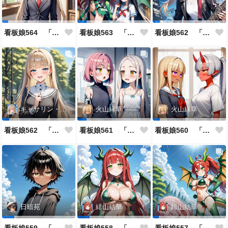
看板娘564 「ジェルマ・レスポストン・八百のよもやま話」
看板娘563 「騒ぎの終わり」
看板娘562 「八木沼千絵のよもやま話」
キャサリン・アストリー
火山縁華
火山縁華
看板娘562 「キャサリン・アストリーのよもやま話」
看板娘561 「火山一族」
看板娘560 「緋山一族」
日暗苑
緋山結華
緋山結華