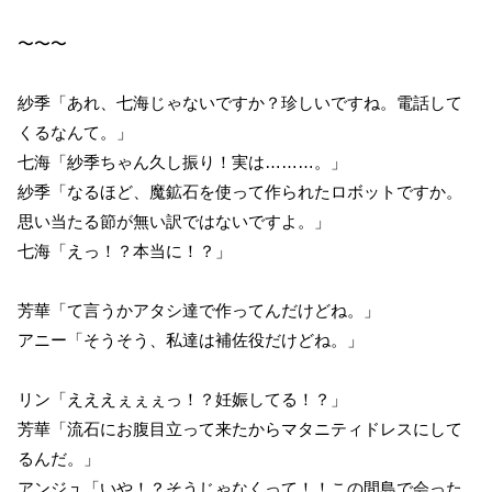
〜〜〜
紗季「あれ、七海じゃないですか？珍しいですね。電話して
くるなんて。」
七海「紗季ちゃん久し振り！実は………。」
紗季「なるほど、魔鉱石を使って作られたロボットですか。
思い当たる節が無い訳ではないですよ。」
七海「えっ！？本当に！？」
芳華「て言うかアタシ達で作ってんだけどね。」
アニー「そうそう、私達は補佐役だけどね。」
リン「えええぇぇぇっ！？妊娠してる！？」
芳華「流石にお腹目立って来たからマタニティドレスにして
るんだ。」
アンジュ「いや！？そうじゃなくって！！この間島で会った