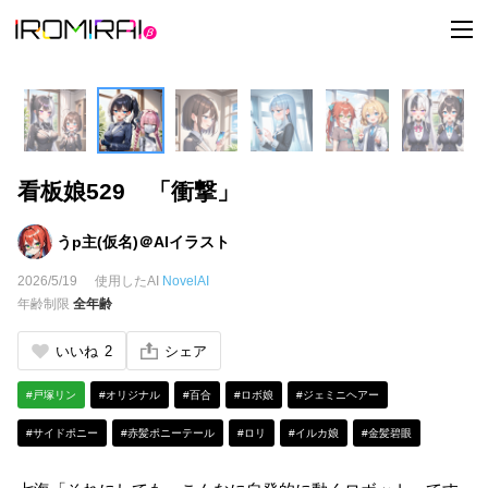
t
o
g
g
l
e
n
a
v
i
看板娘529 「衝撃」
g
a
t
i
うp主(仮名)＠AIイラスト
o
n
2026/5/19
使用したAI
NovelAI
年齢制限
全年齢
いいね
2
シェア
#戸塚リン
#オリジナル
#百合
#ロボ娘
#ジェミニヘアー
#サイドポニー
#赤髪ポニーテール
#ロリ
#イルカ娘
#金髪碧眼