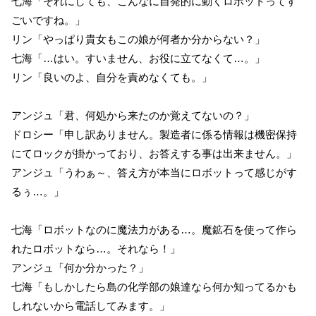
七海「それにしても、こんなに自発的に動くロボットってす
ごいですね。」
リン「やっぱり貴女もこの娘が何者か分からない？」
七海「…はい。すいません、お役に立てなくて…。」
リン「良いのよ、自分を責めなくても。」
アンジュ「君、何処から来たのか覚えてないの？」
ドロシー「申し訳ありません。製造者に係る情報は機密保持
にてロックが掛かっており、お答えする事は出来ません。」
アンジュ「うわぁ～、答え方が本当にロボットって感じがす
るぅ…。」
七海「ロボットなのに魔法力がある…。魔鉱石を使って作ら
れたロボットなら…。それなら！」
アンジュ「何か分かった？」
七海「もしかしたら島の化学部の娘達なら何か知ってるかも
しれないから電話してみます。」