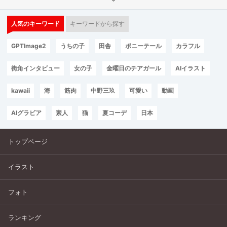
人気のキーワード
キーワードから探す
GPTImage2
うちの子
田舎
ポニーテール
カラフル
街角インタビュー
女の子
金曜日のチアガール
AIイラスト
kawaii
海
筋肉
中野三玖
可愛い
動画
AIグラビア
素人
猫
夏コーデ
日本
トップページ
イラスト
フォト
ランキング