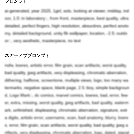
プロンプト
ai-generated, year 2025, 1girl, solo, looking at viewer, midday, ind
oor, 1.0::in laboratory::, from front, masterpiece, best quality, ultra
detailed, perfect fingers, high resolution, absurdres, perfect anoto
my, detailed background, unity 8k wallpaper, location, -2.5::outdo
or::, very aesthetic, masterpiece, no text
ネガティブプロンプト
nsfw, lowres, artistic error, film grain, scan artifacts, worst quality,
bad quality, jpeg artifacts, very displeasing, chromatic aberration,
dithering, halftone, screentone, multiple views, logo, too many wa
termarks, negative space, blank page, 2.5::boy, simple backgroun
d, Logo Mark::, dc comics, marvel comics, lowres, bad, error, few
er, extra, missing, worst quality, jpeg artifacts, bad quality, waterm
ark, unfinished, displeasing, chromatic aberration, signature, extr
a digits, artistic error, username, scan, bad anatomy, blurry, lowre
s, error, film grain, scan artifacts, worst quality, bad quality, jpeg a
rtifacts, very displeasing, chromatic aberration, logo, dated, signat