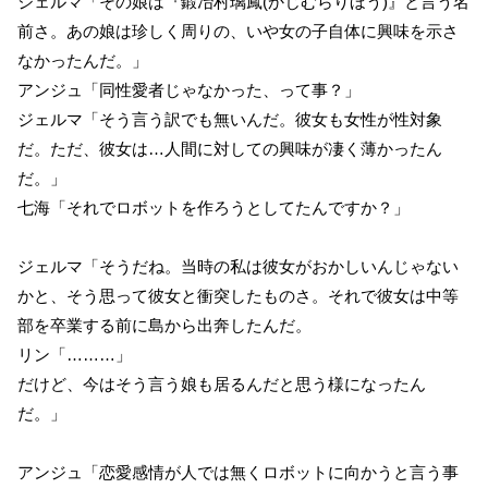
ジェルマ「その娘は『鍛冶村璃鳳(かじむらりほう)』と言う名
前さ。あの娘は珍しく周りの、いや女の子自体に興味を示さ
なかったんだ。」
アンジュ「同性愛者じゃなかった、って事？」
ジェルマ「そう言う訳でも無いんだ。彼女も女性が性対象
だ。ただ、彼女は…人間に対しての興味が凄く薄かったん
だ。」
七海「それでロボットを作ろうとしてたんですか？」
ジェルマ「そうだね。当時の私は彼女がおかしいんじゃない
かと、そう思って彼女と衝突したものさ。それで彼女は中等
部を卒業する前に島から出奔したんだ。
リン「………」
だけど、今はそう言う娘も居るんだと思う様になったん
だ。」
アンジュ「恋愛感情が人では無くロボットに向かうと言う事