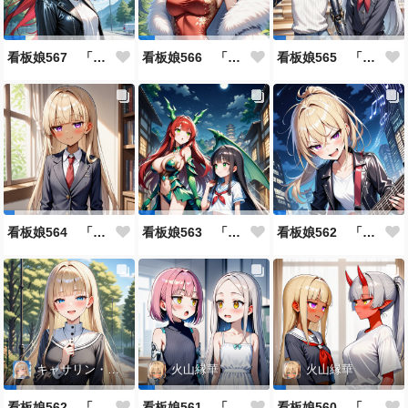
看板娘567 「雪村恋のよもやま話」
看板娘566 「ナンシー・ツァオのよもやま話」
看板娘565 「銀一族」
看板娘564 「ジェルマ・レスポストン・八百のよもやま話」
看板娘563 「騒ぎの終わり」
看板娘562 「八木沼千絵のよもやま話」
キャサリン・アストリー
火山縁華
火山縁華
看板娘562 「キャサリン・アストリーのよもやま話」
看板娘561 「火山一族」
看板娘560 「緋山一族」