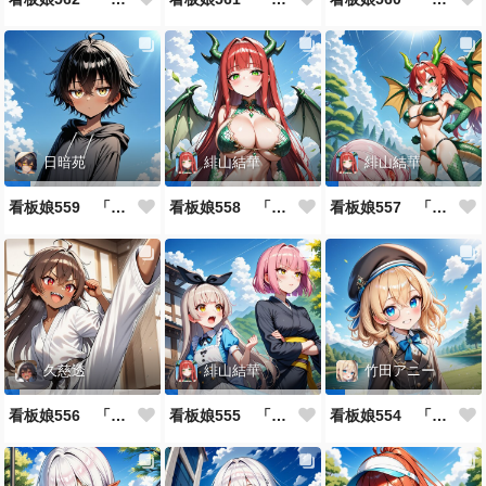
日暗苑
緋山結華
緋山結華
看板娘559 「日暗苑のよもやま話」
看板娘558 「緋山結華」キャラクター紹介
看板娘557 「其々の再会」
久慈透
緋山結華
竹田アニー
看板娘556 「久慈透のよもやま話」
看板娘555 「帰還、そして目覚め。」
看板娘554 「竹田アニーのよもやま話」