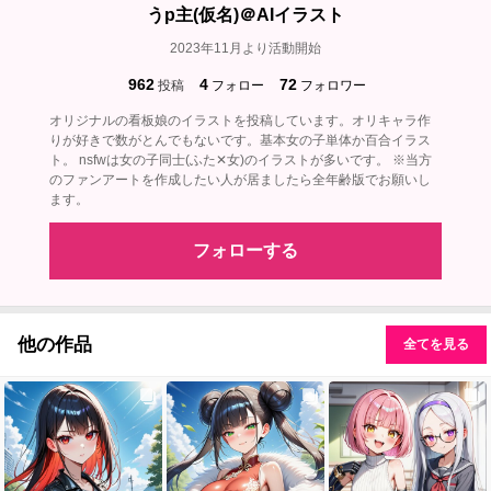
うp主(仮名)＠AIイラスト
2023年11月より活動開始
962
4
72
投稿
フォロー
フォロワー
オリジナルの看板娘のイラストを投稿しています。オリキャラ作
りが好きで数がとんでもないです。基本女の子単体か百合イラス
ト。 nsfwは女の子同士(ふた✕女)のイラストが多いです。 ※当方
のファンアートを作成したい人が居ましたら全年齢版でお願いし
ます。
フォローする
他の作品
全てを見る