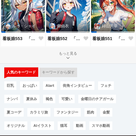
ルゥ・シャイニー
銀由衣
緋山芳華
看板娘553 「ルゥ・シャイニーのよもやま話」
看板娘552 「銀由衣」
看板娘551 「緋山芳華のよもやま話」
もっと見る
人気のキーワード
キーワードから探す
巨乳
おっぱい
AIart
街角インタビュー
フェチ
ナンパ
夏休み
褐色
可愛い
金曜日のチアガール
夏コーデ
カラミリ旅
ファンタジー
筋肉
金髪
オリジナル
AIイラスト
猫耳
動画
スマホ動画