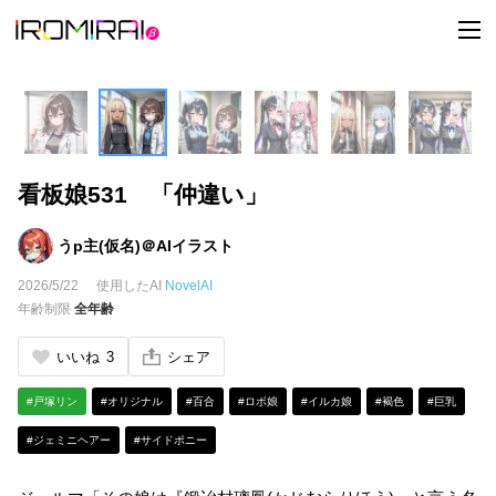
t
o
g
g
l
e
n
a
v
i
看板娘531 「仲違い」
g
a
t
i
うp主(仮名)＠AIイラスト
o
n
2026/5/22
使用したAI
NovelAI
年齢制限
全年齢
いいね
3
シェア
#戸塚リン
#オリジナル
#百合
#ロボ娘
#イルカ娘
#褐色
#巨乳
#ジェミニヘアー
#サイドポニー