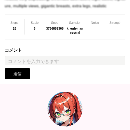
ure, multiple views, gigantic breasts, extra legs, realistic
Steps
Scale
Seed
Sampler
Noise
Strength
28
6
3736889308
k_euler_an
cestral
コメント
送信