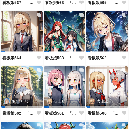
看板娘567 「雪村恋のよもやま話」
看板娘566 「ナンシー・ツァオのよもやま話」
看板娘565 「銀一族」
看板娘564 「ジェルマ・レスポストン・八百のよもやま話」
看板娘563 「騒ぎの終わり」
看板娘562 「八木沼千絵のよもやま話」
キャサリン・アストリー
火山縁華
火山縁華
看板娘562 「キャサリン・アストリーのよもやま話」
看板娘561 「火山一族」
看板娘560 「緋山一族」