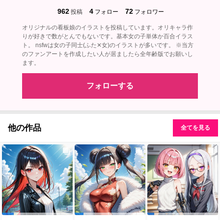
962
4
72
投稿
フォロー
フォロワー
オリジナルの看板娘のイラストを投稿しています。オリキャラ作
りが好きで数がとんでもないです。基本女の子単体か百合イラス
ト。 nsfwは女の子同士(ふた✕女)のイラストが多いです。 ※当方
のファンアートを作成したい人が居ましたら全年齢版でお願いし
ます。
フォローする
他の作品
全てを見る