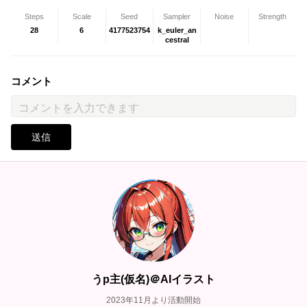
Steps
Scale
Seed
Sampler
Noise
Strength
28
6
4177523754
k_euler_an
cestral
コメント
送信
うp主(仮名)＠AIイラスト
2023年11月より活動開始