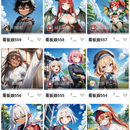
日暗苑
緋山結華
緋山結華
看板娘559 「日暗苑のよもやま話」
看板娘558 「緋山結華」キャラクター紹介
看板娘557 「其々の再会」
久慈透
緋山結華
竹田アニー
看板娘556 「久慈透のよもやま話」
看板娘555 「帰還、そして目覚め。」
看板娘554 「竹田アニーのよもやま話」