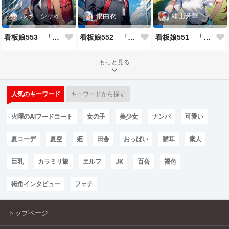
ルゥ・シャイニー
銀由衣
緋山芳華
看板娘553 「ルゥ・シャイニーのよもやま話」
看板娘552 「銀由衣」
看板娘551 「緋山芳華のよもやま話」
もっと見る
人気のキーワード
キーワードから探す
火曜のAIフードコート
女の子
美少女
ナンパ
可愛い
夏コーデ
夏空
姫
田舎
おっぱい
猫耳
素人
巨乳
カラミリ旅
エルフ
JK
百合
褐色
街角インタビュー
フェチ
トップページ