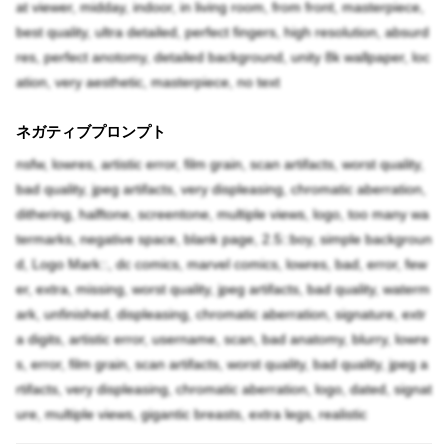
at viewer, midday, indoor, in living room, from front, masterpiece,
best quality, ultra detailed, perfect fingers, high resolution, absurd
res, perfect anotomy, detailed background, unity 8k wallpaper, loc
ation, very aesthetic, masterpiece, no text
ネガティブプロンプト
nsfw, lowres, artistic error, film grain, scan artifacts, worst quality,
bad quality, jpeg artifacts, very displeasing, chromatic aberration,
dithering, halftone, screentone, multiple views, logo, too many wa
termarks, negative space, blank page, 2.5::boy, simple backgroun
d, Logo Mark::, dc comics, marvel comics, lowres, bad, error, few
er, extra, missing, worst quality, jpeg artifacts, bad quality, waterm
ark, unfinished, displeasing, chromatic aberration, signature, extr
a digits, artistic error, username, scan, bad anatomy, blurry, lowre
s, error, film grain, scan artifacts, worst quality, bad quality, jpeg a
rtifacts, very displeasing, chromatic aberration, logo, dated, signat
ure, multiple views, gigantic breasts, extra legs, realistic