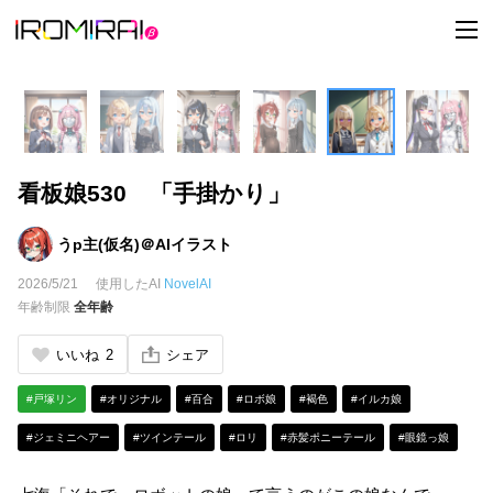
t
o
g
g
l
e
n
a
v
i
看板娘530 「手掛かり」
g
a
t
i
うp主(仮名)＠AIイラスト
o
n
2026/5/21
使用したAI
NovelAI
年齢制限
全年齢
いいね
2
シェア
#戸塚リン
#オリジナル
#百合
#ロボ娘
#褐色
#イルカ娘
#ジェミニヘアー
#ツインテール
#ロリ
#赤髪ポニーテール
#眼鏡っ娘