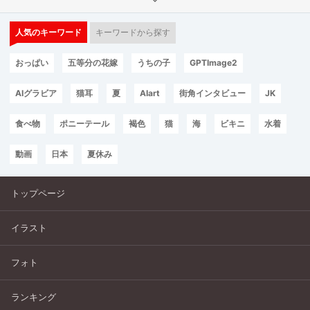
人気のキーワード
キーワードから探す
おっぱい
五等分の花嫁
うちの子
GPTImage2
AIグラビア
猫耳
夏
AIart
街角インタビュー
JK
食べ物
ポニーテール
褐色
猫
海
ビキニ
水着
動画
日本
夏休み
トップページ
イラスト
フォト
ランキング