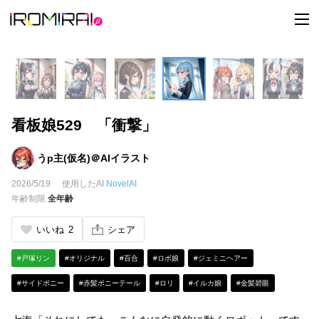
t
o
g
g
l
e
n
a
v
i
看板娘529 「衝撃」
g
a
t
i
うp主(仮名)＠AIイラスト
o
n
2026/5/19
使用したAI
NovelAI
年齢制限
全年齢
いいね
2
シェア
#戸塚リン
#オリジナル
#百合
#ロボ娘
#ジェミニヘアー
#サイドポニー
#赤髪ポニーテール
#ロリ
#イルカ娘
#金髪碧眼