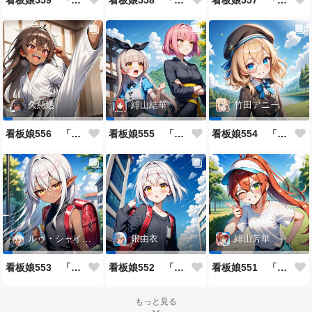
看板娘559 「日暗苑のよもやま話」
看板娘558 「緋山結華」キャラクター紹介
看板娘557 「其々の再会」
久慈透
緋山結華
竹田アニー
看板娘556 「久慈透のよもやま話」
看板娘555 「帰還、そして目覚め。」
看板娘554 「竹田アニーのよもやま話」
ルゥ・シャイニー
銀由衣
緋山芳華
看板娘553 「ルゥ・シャイニーのよもやま話」
看板娘552 「銀由衣」
看板娘551 「緋山芳華のよもやま話」
もっと見る