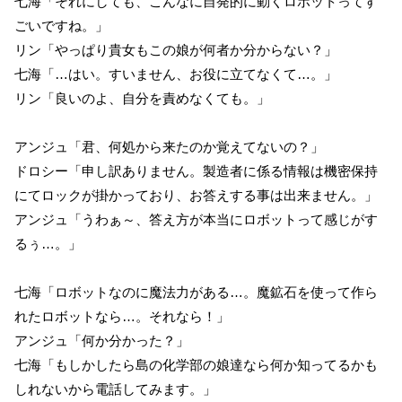
七海「それにしても、こんなに自発的に動くロボットってす
ごいですね。」
リン「やっぱり貴女もこの娘が何者か分からない？」
七海「…はい。すいません、お役に立てなくて…。」
リン「良いのよ、自分を責めなくても。」
アンジュ「君、何処から来たのか覚えてないの？」
ドロシー「申し訳ありません。製造者に係る情報は機密保持
にてロックが掛かっており、お答えする事は出来ません。」
アンジュ「うわぁ～、答え方が本当にロボットって感じがす
るぅ…。」
七海「ロボットなのに魔法力がある…。魔鉱石を使って作ら
れたロボットなら…。それなら！」
アンジュ「何か分かった？」
七海「もしかしたら島の化学部の娘達なら何か知ってるかも
しれないから電話してみます。」