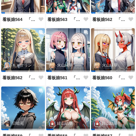
看板娘564 「ジェルマ・レスポストン・八百のよもやま話」
看板娘563 「騒ぎの終わり」
看板娘562 「八木沼千絵のよもやま話」
キャサリン・アストリー
火山縁華
火山縁華
看板娘562 「キャサリン・アストリーのよもやま話」
看板娘561 「火山一族」
看板娘560 「緋山一族」
日暗苑
緋山結華
緋山結華