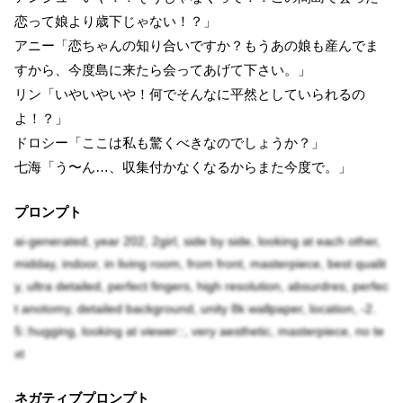
恋って娘より歳下じゃない！？」
アニー「恋ちゃんの知り合いですか？もうあの娘も産んでま
すから、今度島に来たら会ってあげて下さい。」
リン「いやいやいや！何でそんなに平然としていられるの
よ！？」
ドロシー「ここは私も驚くべきなのでしょうか？」
七海「う〜ん…、収集付かなくなるからまた今度で。」
プロンプト
ai-generated, year 202, 2girl, side by side, looking at each other,
midday, indoor, in living room, from front, masterpiece, best qualit
y, ultra detailed, perfect fingers, high resolution, absurdres, perfec
t anotomy, detailed background, unity 8k wallpaper, location, -2.
5::hugging, looking at viewer::, very aesthetic, masterpiece, no te
xt
ネガティブプロンプト