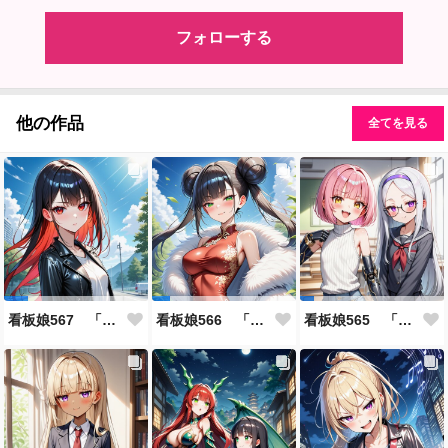
フォローする
他の作品
全てを見る
看板娘567 「雪村恋のよもやま話」
看板娘566 「ナンシー・ツァオのよもやま話」
看板娘565 「銀一族」