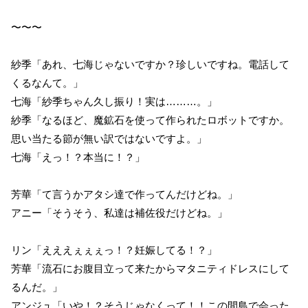
〜〜〜
紗季「あれ、七海じゃないですか？珍しいですね。電話して
くるなんて。」
七海「紗季ちゃん久し振り！実は………。」
紗季「なるほど、魔鉱石を使って作られたロボットですか。
思い当たる節が無い訳ではないですよ。」
七海「えっ！？本当に！？」
芳華「て言うかアタシ達で作ってんだけどね。」
アニー「そうそう、私達は補佐役だけどね。」
リン「えええぇぇぇっ！？妊娠してる！？」
芳華「流石にお腹目立って来たからマタニティドレスにして
るんだ。」
アンジュ「いや！？そうじゃなくって！！この間島で会った