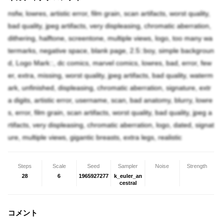
nsfw, lowres, artistic error, film grain, scan artifacts, worst quality,
bad quality, jpeg artifacts, very displeasing, chromatic aberration,
dithering, halftone, screentone, multiple views, logo, too many wa
termarks, negative space, blank page, 2.5::boy, simple backgroun
d, Logo Mark::, dc comics, marvel comics, lowres, bad, error, few
er, extra, missing, worst quality, jpeg artifacts, bad quality, waterm
ark, unfinished, displeasing, chromatic aberration, signature, extr
a digits, artistic error, username, scan, bad anatomy, blurry, lowre
s, error, film grain, scan artifacts, worst quality, bad quality, jpeg a
rtifacts, very displeasing, chromatic aberration, logo, dated, signat
ure, multiple views, gigantic breasts, extra legs, realistic
Steps
Scale
Seed
Sampler
Noise
Strength
28
6
1965927277
k_euler_an
cestral
コメント