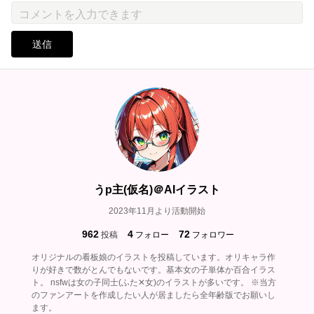
送信
うp主(仮名)＠AIイラスト
2023年11月より活動開始
962
4
72
投稿
フォロー
フォロワー
オリジナルの看板娘のイラストを投稿しています。オリキャラ作
りが好きで数がとんでもないです。基本女の子単体か百合イラス
ト。 nsfwは女の子同士(ふた✕女)のイラストが多いです。 ※当方
のファンアートを作成したい人が居ましたら全年齢版でお願いし
ます。