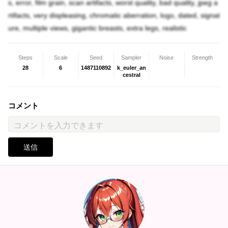
s, error, film grain, scan artifacts, worst quality, bad quality, jpeg a
rtifacts, very displeasing, chromatic aberration, logo, dated, signat
ure, multiple views, gigantic breasts, extra legs, realistic
Steps
Scale
Seed
Sampler
Noise
Strength
28
6
1487110892
k_euler_an
cestral
コメント
送信