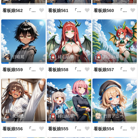
看板娘562 「キャサリン・アストリーのよもやま話」
看板娘561 「火山一族」
看板娘560 「緋山一族」
日暗苑
緋山結華
緋山結華
看板娘559 「日暗苑のよもやま話」
看板娘558 「緋山結華」キャラクター紹介
看板娘557 「其々の再会」
久慈透
緋山結華
竹田アニー
看板娘556 「久慈透のよもやま話」
看板娘555 「帰還、そして目覚め。」
看板娘554 「竹田アニーのよもやま話」