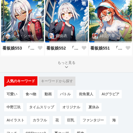
ルゥ・シャイニー
銀由衣
緋山芳華
看板娘553 「ルゥ・シャイニーのよもやま話」
看板娘552 「銀由衣」
看板娘551 「緋山芳華のよもやま話」
もっと見る
人気のキーワード
キーワードから探す
可愛い
食べ物
動画
バトル
街角素人
AIグラビア
中野三玖
タイムスリップ
オリジナル
夏休み
AIイラスト
カラフル
花
巨乳
ファンタジー
海