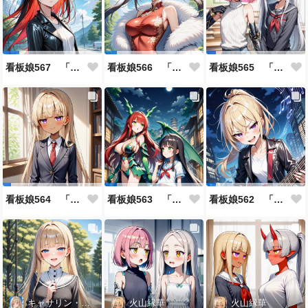
看板娘567 「雪村恋のよもやま話」
看板娘566 「ナンシー・ツァオのよもやま話」
看板娘565 「銀一族」
看板娘564 「ジェルマ・レスポストン・八百のよもやま話」
看板娘563 「騒ぎの終わり」
看板娘562 「八木沼千絵のよもやま話」
キャサリン・アストリー
火山縁華
火山縁華