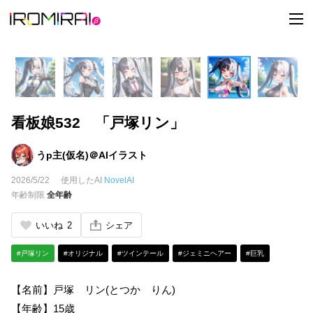
t
o
g
g
l
e
n
a
v
i
看板娘532 「戸塚リン」
g
a
t
i
うp主(仮名)＠AIイラスト
o
n
2026/5/22
使用したAI
NovelAI
年齢制限
全年齢
いいね
2
シェア
#戸塚リン
#オリジナル
#ツインテール
#ジェミニヘアー
#巨乳
【名前】戸塚 リン(とつか りん)
【年齢】15歳