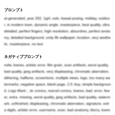
プロンプト
ai-generated, year 202, 1girl, solo, kawaii posing, midday, outdoo
r, in modern town, dynamic angle, masterpiece, best quality, ultra
detailed, perfect fingers, high resolution, absurdres, perfect anoto
my, detailed background, unity 8k wallpaper, location, very aesthe
tic, masterpiece, no text
ネガティブプロンプト
nsfw, lowres, artistic error, film grain, scan artifacts, worst quality,
bad quality, jpeg artifacts, very displeasing, chromatic aberration,
dithering, halftone, screentone, multiple views, logo, too many wa
termarks, negative space, blank page, 2.5::boy, simple backgroun
d, Logo Mark::, dc comics, marvel comics, lowres, bad, error, few
er, extra, missing, worst quality, jpeg artifacts, bad quality, waterm
ark, unfinished, displeasing, chromatic aberration, signature, extr
a digits, artistic error, username, scan, bad anatomy, blurry, lowre