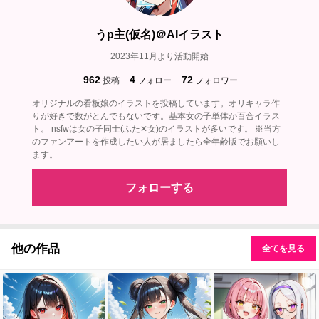
うp主(仮名)＠AIイラスト
2023年11月より活動開始
962
4
72
投稿
フォロー
フォロワー
オリジナルの看板娘のイラストを投稿しています。オリキャラ作
りが好きで数がとんでもないです。基本女の子単体か百合イラス
ト。 nsfwは女の子同士(ふた✕女)のイラストが多いです。 ※当方
のファンアートを作成したい人が居ましたら全年齢版でお願いし
ます。
フォローする
他の作品
全てを見る