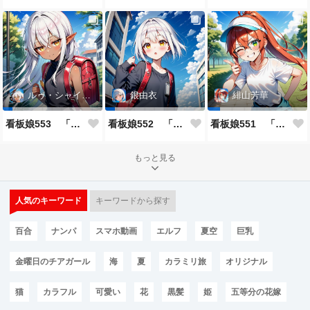
ルゥ・シャイニー
銀由衣
緋山芳華
看板娘553 「ルゥ・シャイニーのよもやま話」
看板娘552 「銀由衣」
看板娘551 「緋山芳華のよもやま話」
もっと見る
人気のキーワード
キーワードから探す
百合
ナンパ
スマホ動画
エルフ
夏空
巨乳
金曜日のチアガール
海
夏
カラミリ旅
オリジナル
猫
カラフル
可愛い
花
黒髪
姫
五等分の花嫁