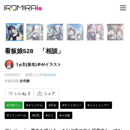
t
o
g
g
l
e
n
a
v
i
看板娘528 「相談」
g
a
t
i
うp主(仮名)＠AIイラスト
o
n
2026/5/17
使用したAI
NovelAI
年齢制限
全年齢
いいね
3
シェア
#戸塚リン
#オリジナル
#百合
#サイドポニー
#ジェミニヘアー
#ツインテール
#巨乳
#ロリ
#ロボ娘