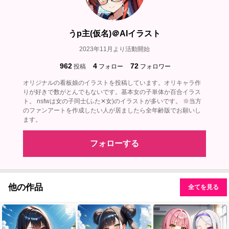
うp主(仮名)＠AIイラスト
2023年11月より活動開始
962
4
72
投稿
フォロー
フォロワー
オリジナルの看板娘のイラストを投稿しています。オリキャラ作
りが好きで数がとんでもないです。基本女の子単体か百合イラス
ト。 nsfwは女の子同士(ふた✕女)のイラストが多いです。 ※当方
のファンアートを作成したい人が居ましたら全年齢版でお願いし
ます。
フォローする
他の作品
全てを見る