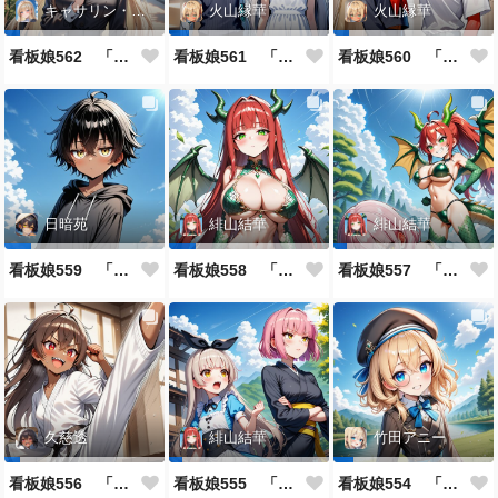
キャサリン・アストリー
火山縁華
火山縁華
看板娘562 「キャサリン・アストリーのよもやま話」
看板娘561 「火山一族」
看板娘560 「緋山一族」
日暗苑
緋山結華
緋山結華
看板娘559 「日暗苑のよもやま話」
看板娘558 「緋山結華」キャラクター紹介
看板娘557 「其々の再会」
久慈透
緋山結華
竹田アニー
看板娘556 「久慈透のよもやま話」
看板娘555 「帰還、そして目覚め。」
看板娘554 「竹田アニーのよもやま話」