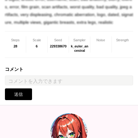
s, error, film grain, scan artifacts, worst quality, bad quality, jpeg a
rtifacts, very displeasing, chromatic aberration, logo, dated, signat
ure, multiple views, gigantic breasts, extra legs, realistic
Steps
Scale
Seed
Sampler
Noise
Strength
28
6
229338670
k_euler_an
cestral
コメント
送信