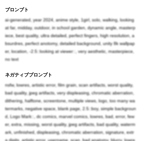
プロンプト
ai-generated, year 2024, anime style, 1girl, solo, walking, looking
at far, midday, outdoor, in school garden, dynamic angle, masterp
iece, best quality, ultra detailed, perfect fingers, high resolution, a
bsurdres, perfect anotomy, detailed background, unity 8k wallpap
er, location, -2.5::looking at viewer::, very aesthetic, masterpiece,
no text
ネガティブプロンプト
nsfw, lowres, artistic error, film grain, scan artifacts, worst quality,
bad quality, jpeg artifacts, very displeasing, chromatic aberration,
dithering, halftone, screentone, multiple views, logo, too many wa
termarks, negative space, blank page, 2.5::boy, simple backgroun
d, Logo Mark::, dc comics, marvel comics, lowres, bad, error, few
er, extra, missing, worst quality, jpeg artifacts, bad quality, waterm
ark, unfinished, displeasing, chromatic aberration, signature, extr
a digits, artistic error, username, scan, bad anatomy, blurry, lowre