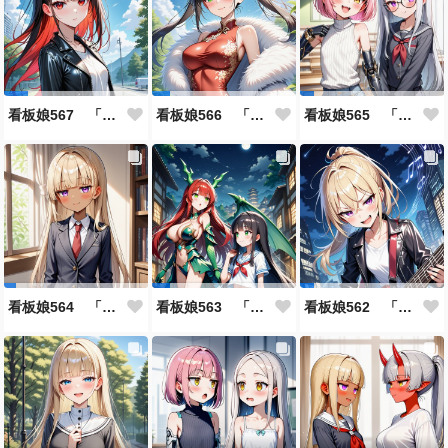
看板娘567 「雪村恋のよもやま話」
看板娘566 「ナンシー・ツァオのよもやま話」
看板娘565 「銀一族」
看板娘564 「ジェルマ・レスポストン・八百のよもやま話」
看板娘563 「騒ぎの終わり」
看板娘562 「八木沼千絵のよもやま話」