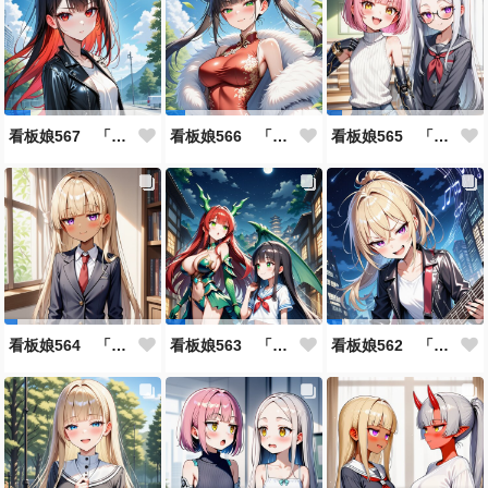
看板娘567 「雪村恋のよもやま話」
看板娘566 「ナンシー・ツァオのよもやま話」
看板娘565 「銀一族」
看板娘564 「ジェルマ・レスポストン・八百のよもやま話」
看板娘563 「騒ぎの終わり」
看板娘562 「八木沼千絵のよもやま話」