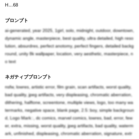
H…68
プロンプト
ai-generated, year 2025, 1girl, solo, midnight, outdoor, downtown,
dynamic angle, masterpiece, best quality, ultra detailed, high reso
lution, absurdres, perfect anotomy, perfect fingers, detailed backg
round, unity 8k wallpaper, location, very aesthetic, masterpiece, n
o text
ネガティブプロンプト
nsfw, lowres, artistic error, film grain, scan artifacts, worst quality,
bad quality, jpeg artifacts, very displeasing, chromatic aberration,
dithering, halftone, screentone, multiple views, logo, too many wa
termarks, negative space, blank page, 2.5::boy, simple backgroun
d, Logo Mark::, dc comics, marvel comics, lowres, bad, error, few
er, extra, missing, worst quality, jpeg artifacts, bad quality, waterm
ark, unfinished, displeasing, chromatic aberration, signature, extr