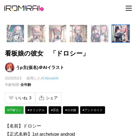
t
o
g
g
l
e
n
a
v
i
看板娘の彼女 「ドロシー」
g
a
t
i
うp主(仮名)＠AIイラスト
o
n
2026/5/23
使用したAI
NovelAI
年齢制限
全年齢
いいね
3
シェア
#戸塚リン
#オリジナル
#百合
#ロボ娘
#アンドロイド
【名前】ドロシー
【正式名称】1st archetype android