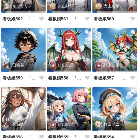
キャサリン・アストリー
火山縁華
火山縁華
看板娘562 「キャサリン・アストリーのよもやま話」
看板娘561 「火山一族」
看板娘560 「緋山一族」
日暗苑
緋山結華
緋山結華
看板娘559 「日暗苑のよもやま話」
看板娘558 「緋山結華」キャラクター紹介
看板娘557 「其々の再会」
久慈透
緋山結華
竹田アニー
看板娘556 「久慈透のよもやま話」
看板娘555 「帰還、そして目覚め。」
看板娘554 「竹田アニーのよもやま話」