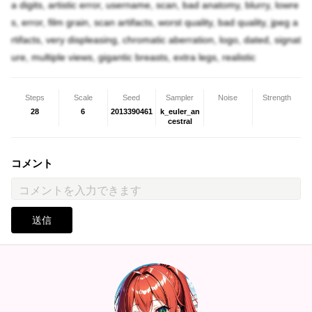
a digits, artistic error, username, scan, bad anatomy, blurry, lowre
s, error, film grain, scan artifacts, worst quality, bad quality, jpeg a
rtifacts, very displeasing, chromatic aberration, logo, dated, signat
ure, multiple views, gigantic breasts, extra legs, realistic
Steps
Scale
Seed
Sampler
Noise
Strength
28
6
2013390461
k_euler_an
cestral
コメント
送信