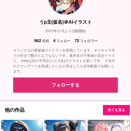
うp主(仮名)＠AIイラスト
2023年11月より活動開始
962
4
72
投稿
フォロー
フォロワー
オリジナルの看板娘のイラストを投稿しています。オリキャラ作
りが好きで数がとんでもないです。基本女の子単体か百合イラス
ト。 nsfwは女の子同士(ふた✕女)のイラストが多いです。 ※当方
のファンアートを作成したい人が居ましたら全年齢版でお願いし
ます。
フォローする
他の作品
全てを見る