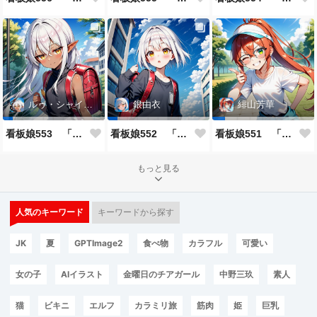
ルゥ・シャイニー
銀由衣
緋山芳華
看板娘553 「ルゥ・シャイニーのよもやま話」
看板娘552 「銀由衣」
看板娘551 「緋山芳華のよもやま話」
もっと見る
人気のキーワード
キーワードから探す
JK
夏
GPTImage2
食べ物
カラフル
可愛い
女の子
AIイラスト
金曜日のチアガール
中野三玖
素人
猫
ビキニ
エルフ
カラミリ旅
筋肉
姫
巨乳