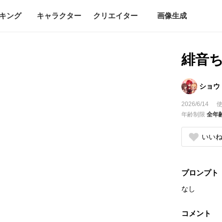
キング
キャラクター
クリエイター
画像生成
緋音
ショウ
2026/6/14
使
年齢制限
全年
いい
プロンプト
なし
コメント