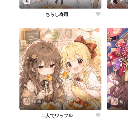
澪
黒崎
ちらし寿司
紬
他
紬
二人でワッフル