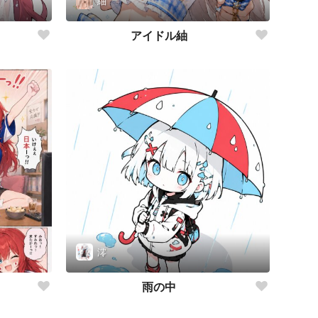
紬
アイドル紬
澪
雨の中