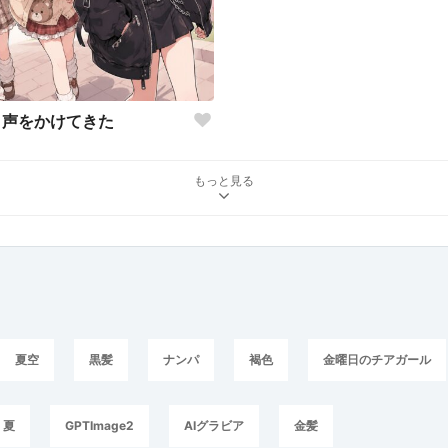
声をかけてきた
もっと見る
夏空
黒髪
ナンパ
褐色
金曜日のチアガール
夏
GPTImage2
AIグラビア
金髪