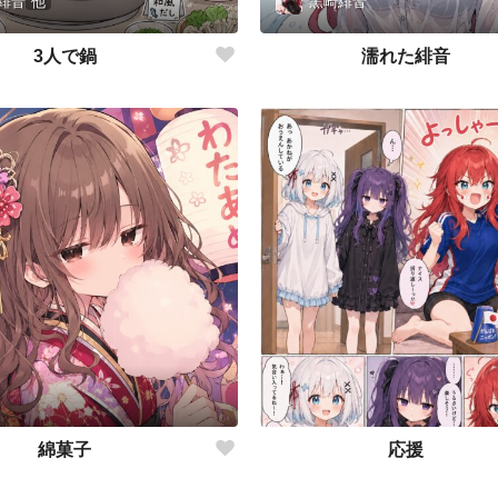
緋音
他
黒崎緋音
3人で鍋
濡れた緋音
綿菓子
応援