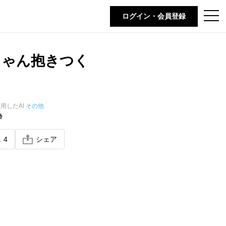
t
ログイン・会員登録
o
g
g
l
e
ちゃん抱きつく
n
a
v
i
g
a
t
用したAI
その他
i
齢
o
n
ね
4
シェア