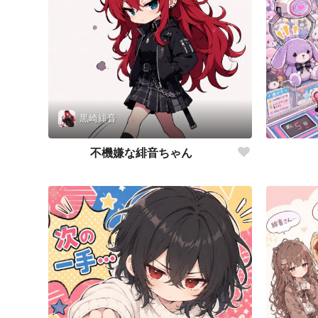
黒崎緋音
不機嫌な緋音ちゃん