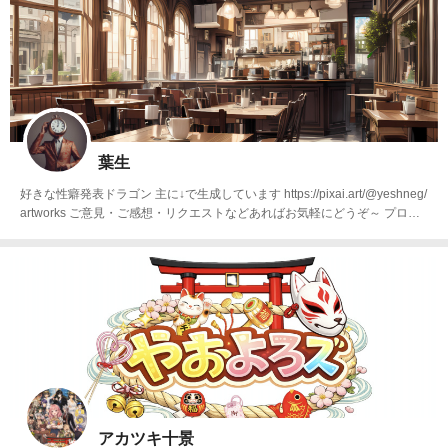
葉生
好きな性癖発表ドラゴン 主に↓で生成しています https://pixai.art/@yeshneg/
artworks ご意見・ご感想・リクエストなどあればお気軽にどうぞ～ プロン
プト再利用やi2iも歓迎です
アカツキ十景