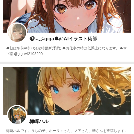
🎧𓂃𓈒𓏸︎︎︎︎giga🔔@AIイラスト術師
🔔朝は午前4時30分定時更新(予約) 🔔お仕事の時は低浮上になります。🔔サ
ブ垢 @gigaAI2103200
梅崎ハル
梅崎ハルです。うちの子、ホーリィさん、ノアさん、華さんを投稿します。