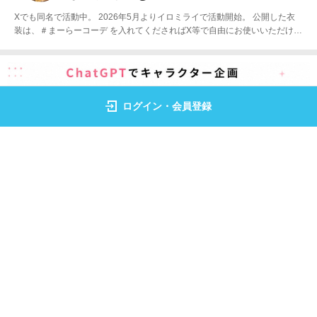
Xでも同名で活動中。 2026年5月よりイロミライで活動開始。 公開した衣
装は、＃まーらーコーデ を入れてくださればX等で自由にお使いいただけま
す！
ログイン・会員登録
桃茶工房｜ChatGPTで作るうちの子フィギュア
2026 4月からAIイラスト始めました AIでキャラクター企画 サブカル×既存
モチーフでkawaii量産 フィギュア化｜アニメ化｜AI研究 100キャラ展開チ
ャレンジ中 こちらは作例置き場にする予定です