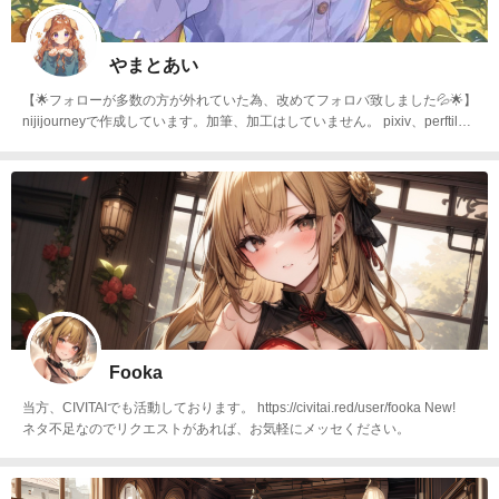
やまとあい
【🌟フォローが多数の方が外れていた為、改めてフォロバ致しました💦🌟】
nijijourneyで作成しています。加筆、加工はしていません。 pixiv、perftilea
rt、aipictorsなどに投稿しています。 よろしければフォロー、いいね!してい
ただけると励みになります。 patreon、BOOTH、NFTで販売もしておりま
す。よろしくお願いいたします。
Fooka
当方、CIVITAIでも活動しております。 https://civitai.red/user/fooka New!
ネタ不足なのでリクエストがあれば、お気軽にメッセください。