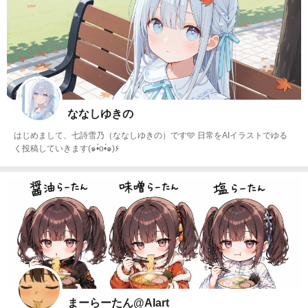
ななしゆきの
はじめまして、七詩雪乃（ななしゆきの）です🩵 日常をAIイラストでゆる
く投稿していきます(๑•̀o•́๑)۶
まーらーたん@AIart