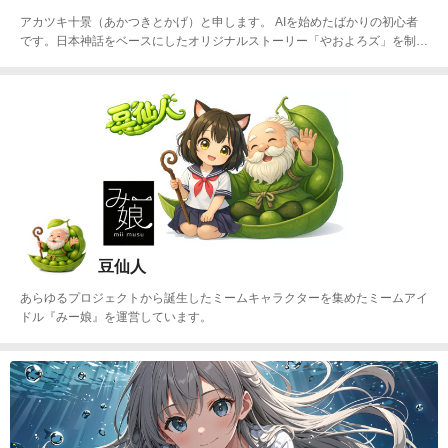
アカツキ十景（あかつきとかげ）と申します。 AIを始めたばかりの初心者
です。日本神話をベースにしたオリジナルストーリー「やおよろズ」を制作
しています。 八百万の神々が働く会社でのドタバタを描いたお仕事コメデ
ィーです。 ゆくゆくはショートアニメを作るため、手探りながら日々奮闘
しております。 よろしくお願いします！
豆仙人
あらゆるプロジェクトから誕生したミームキャラクターを集めたミームアイ
ドル『みー娘』を運営しています。