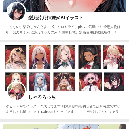
梨乃詩乃姉妹@AIイラスト
こんりの、梨乃ちゃんだよ！ X、イロミライ、pixivで活動中！ 登場人物は
私、梨乃ちゃんと詩乃ちゃんのみ！ 無断転載、無断使用は駄目絶対！！ コ
ラボと👍️は相互フォローの方のみします。 よろしくお願いします！！
しゃろろっち
ゆるーくAIでイラスト作成してます 知識も技術も初心者で趣味程度ですが
よろしくお願いします patreonもやってます。ここで登録してないキャラク
ターもいます https://www.patreon.com/cw/shiyarorotsuchi