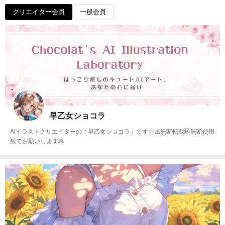
クリエイター会員
一般会員
早乙女ショコラ
AIイラストクリエイターの「早乙女ショコラ」です✨|⚠️無断転載🆖無断使用
🆖でお願いします🙏