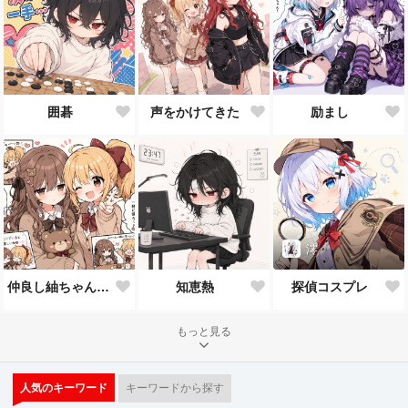
囲碁
声をかけてきた
励まし
澪
仲良し紬ちゃんと陽菜ちゃん
知恵熱
探偵コスプレ
もっと見る
人気のキーワード
キーワードから探す