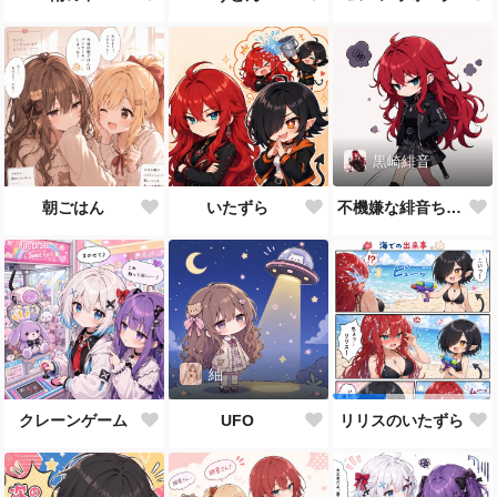
黒崎緋音
朝ごはん
いたずら
不機嫌な緋音ちゃん
紬
クレーンゲーム
UFO
リリスのいたずら