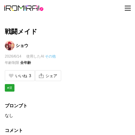
t
o
g
g
l
e
戦闘メイド
n
a
v
ショウ
i
g
2026/6/14
使用したAI
その他
a
t
年齢制限
全年齢
i
o
n
いいね
3
シェア
#澪
プロンプト
なし
コメント