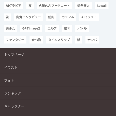
AIグラビア
夏
火曜のAIフードコート
街角素人
kawaii
花
街角インタビュー
筋肉
カラフル
AIイラスト
美少女
GPTImage2
エルフ
猫耳
バトル
ファンタジー
食べ物
タイムスリップ
猫
ナンパ
トップページ
イラスト
フォト
ランキング
キャラクター