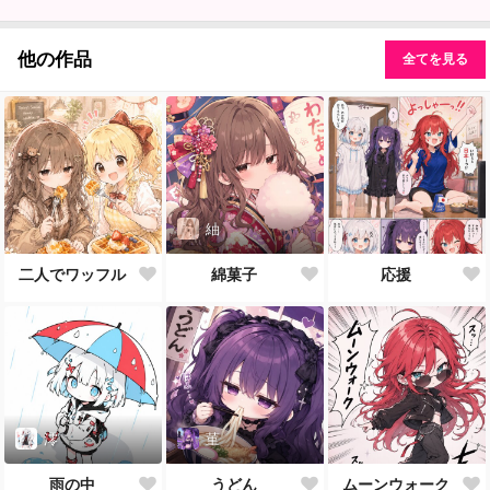
他の作品
全てを見る
紬
二人でワッフル
綿菓子
応援
澪
菫
雨の中
うどん
ムーンウォーク