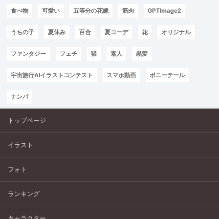
食べ物
可愛い
五等分の花嫁
筋肉
GPTImage2
うちの子
夏休み
百合
夏コーデ
花
オリジナル
ファンタジー
フェチ
猫
素人
黒髪
宇宙旅行AIイラストコンテスト
スマホ動画
ポニーテール
ナンパ
トップページ
イラスト
フォト
ランキング
キャラクター