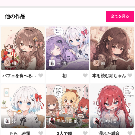
他の作品
全てを見る
紬
澪
他
紬
パフェを食べる紬ちゃん
朝
本を読む紬ちゃん
澪
黒崎緋音
他
黒崎緋音
ちらし寿司
3人で鍋
濡れた緋音