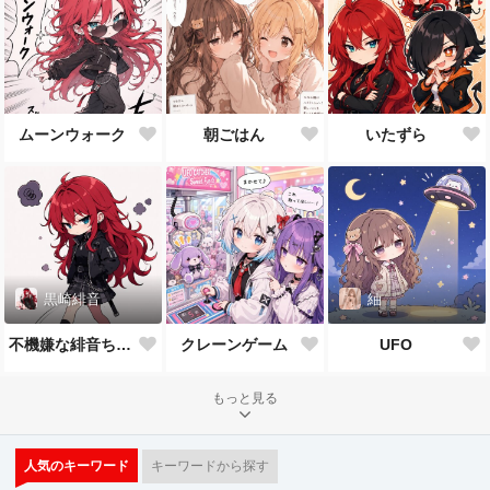
ムーンウォーク
朝ごはん
いたずら
黒崎緋音
紬
不機嫌な緋音ちゃん
クレーンゲーム
UFO
もっと見る
人気のキーワード
キーワードから探す