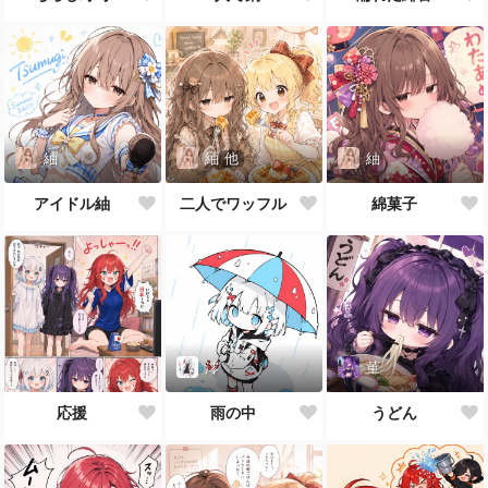
紬
紬
他
紬
アイドル紬
二人でワッフル
綿菓子
澪
菫
応援
雨の中
うどん