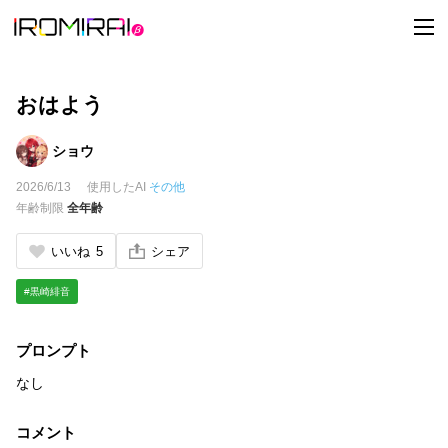
t
o
g
g
l
e
おはよう
n
a
v
ショウ
i
g
2026/6/13
使用したAI
その他
a
t
年齢制限
全年齢
i
o
n
いいね
5
シェア
#黒崎緋音
プロンプト
なし
コメント