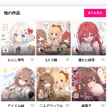
他の作品
全てを見る
澪
黒崎緋音
他
黒崎緋音
ちらし寿司
3人で鍋
濡れた緋音
紬
紬
他
紬
アイドル紬
二人でワッフル
綿菓子