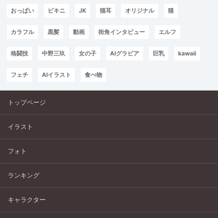
おっぱい
ビキニ
JK
猫耳
オリジナル
猫
カラフル
黒髪
動画
街角インタビュー
エルフ
格闘技
中野三玖
女の子
AIグラビア
巨乳
kawaii
フェチ
AIイラスト
食べ物
トップページ
イラスト
フォト
ランキング
キャラクター