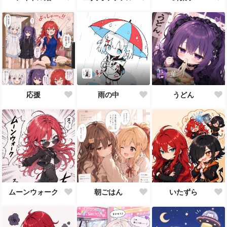
澪
菫
応援
雨の中
うどん
ムーンウォーク
朝ごはん
いたずら