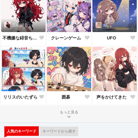
黒崎緋音
紬
不機嫌な緋音ちゃん
クレーンゲーム
UFO
囲碁
声をかけてきた
リリスのいたずら
もっと見る
人気のキーワード
キーワードから探す