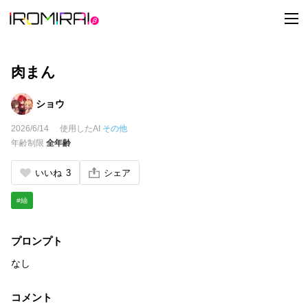
t
o
g
g
l
e
肉まん
n
a
v
ショウ
i
g
2026/6/14
使用したAI
その他
a
t
年齢制限
全年齢
i
o
n
いいね
3
シェア
#紬
プロンプト
なし
コメント