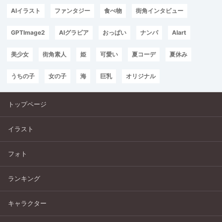
AIイラスト
ファンタジー
食べ物
街角インタビュー
GPTImage2
AIグラビア
おっぱい
ナンパ
AIart
美少女
街角素人
姫
可愛い
夏コーデ
夏休み
うちの子
女の子
海
巨乳
オリジナル
トップページ
イラスト
フォト
ランキング
キャラクター