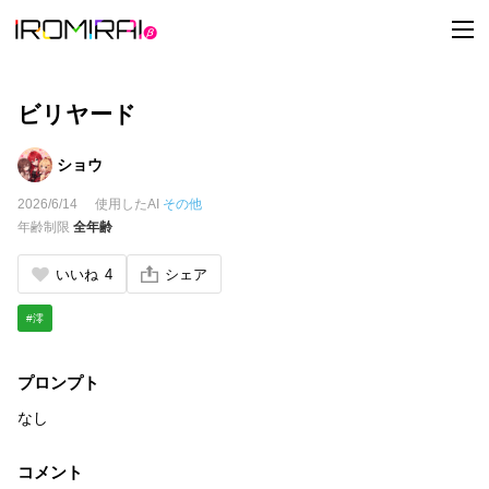
t
o
g
g
l
e
ビリヤード
n
a
v
ショウ
i
g
2026/6/14
使用したAI
その他
a
t
年齢制限
全年齢
i
o
n
いいね
4
シェア
#澪
プロンプト
なし
コメント