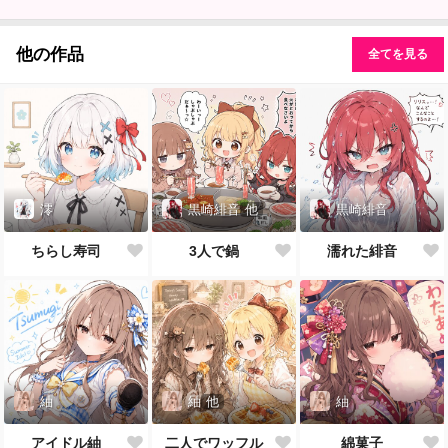
他の作品
全てを見る
澪
黒崎緋音
他
黒崎緋音
ちらし寿司
3人で鍋
濡れた緋音
紬
紬
他
紬
アイドル紬
二人でワッフル
綿菓子