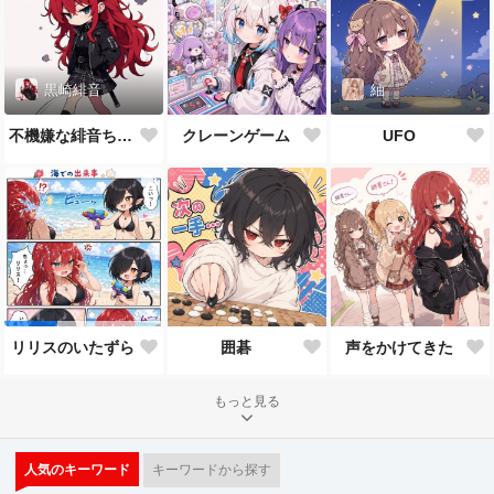
黒崎緋音
紬
不機嫌な緋音ちゃん
クレーンゲーム
UFO
囲碁
声をかけてきた
リリスのいたずら
もっと見る
人気のキーワード
キーワードから探す