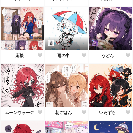
澪
菫
応援
雨の中
うどん
ムーンウォーク
朝ごはん
いたずら