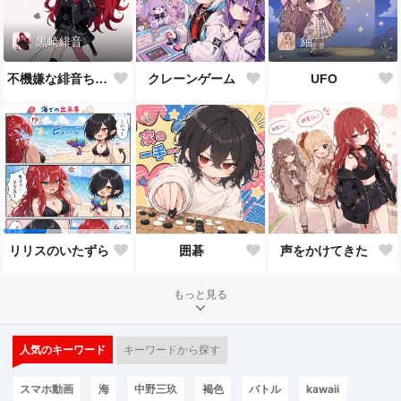
黒崎緋音
紬
不機嫌な緋音ちゃん
クレーンゲーム
UFO
囲碁
声をかけてきた
リリスのいたずら
もっと見る
人気のキーワード
キーワードから探す
スマホ動画
海
中野三玖
褐色
バトル
kawaii