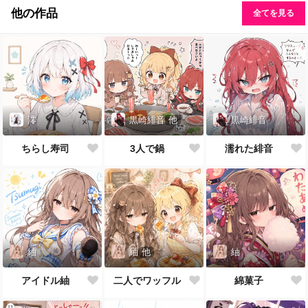
他の作品
全てを見る
澪
黒崎緋音
他
黒崎緋音
ちらし寿司
3人で鍋
濡れた緋音
紬
紬
他
紬
アイドル紬
二人でワッフル
綿菓子