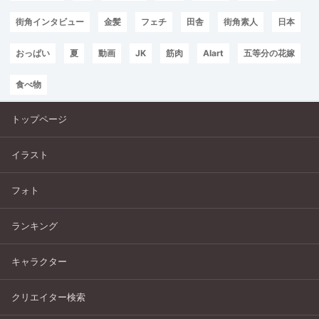
街角インタビュー
金髪
フェチ
田舎
街角素人
日本
おっぱい
夏
動画
JK
筋肉
AIart
五等分の花嫁
食べ物
トップページ
イラスト
フォト
ランキング
キャラクター
クリエイター検索