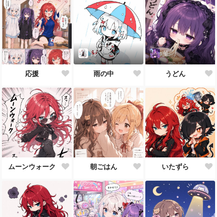
澪
菫
応援
雨の中
うどん
ムーンウォーク
朝ごはん
いたずら