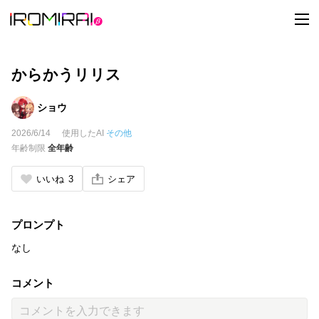
t
o
g
g
l
e
からかうリリス
n
a
v
ショウ
i
g
2026/6/14
使用したAI
その他
a
t
年齢制限
全年齢
i
o
n
いいね
3
シェア
プロンプト
なし
コメント