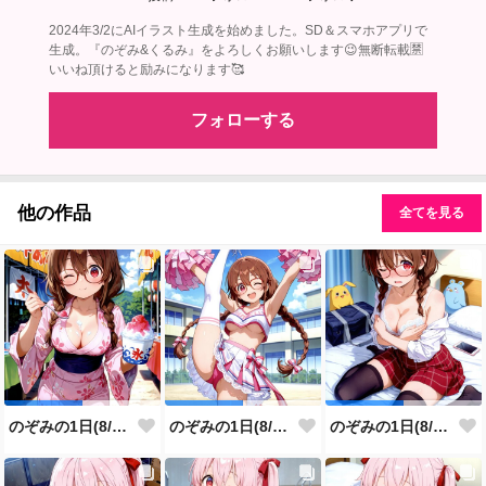
2024年3/2にAIイラスト生成を始めました。SD＆スマホアプリで
生成。『のぞみ&くるみ』をよろしくお願いします😉無断転載🈲
いいね頂けると励みになります🥰
フォローする
他の作品
全てを見る
のぞみの1日(8/8投稿分)
のぞみの1日(8/7投稿分)
のぞみの1日(8/6投稿分)