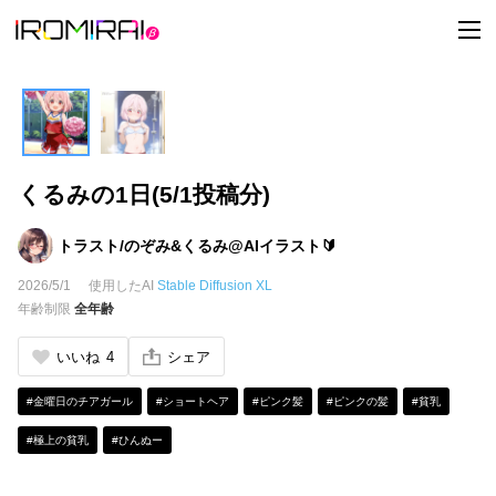
t
o
g
g
l
e
n
a
v
i
くるみの1日(5/1投稿分)
g
a
t
i
トラスト/のぞみ&くるみ@AIイラスト🔰
o
n
2026/5/1
使用したAI
Stable Diffusion XL
年齢制限
全年齢
いいね
4
シェア
#金曜日のチアガール
#ショートヘア
#ピンク髪
#ピンクの髪
#貧乳
#極上の貧乳
#ひんぬー