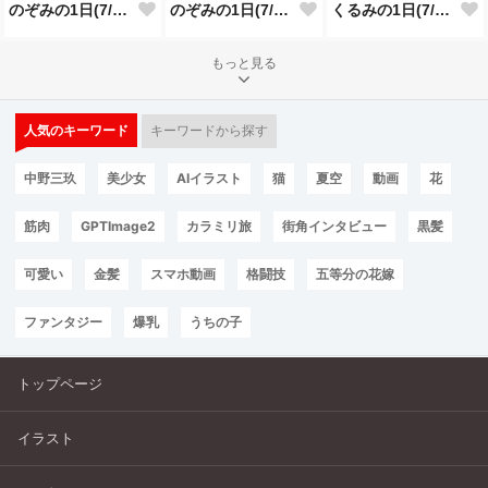
のぞみの1日(7/24投稿分)
のぞみの1日(7/23投稿分)
くるみの1日(7/22投稿分)
もっと見る
人気のキーワード
キーワードから探す
中野三玖
美少女
AIイラスト
猫
夏空
動画
花
筋肉
GPTImage2
カラミリ旅
街角インタビュー
黒髪
可愛い
金髪
スマホ動画
格闘技
五等分の花嫁
ファンタジー
爆乳
うちの子
トップページ
イラスト