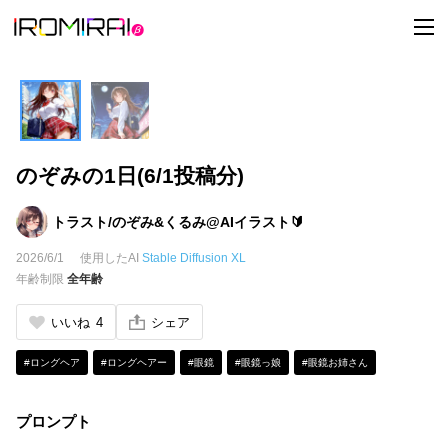
t
o
g
g
l
e
n
a
v
i
のぞみの1日(6/1投稿分)
g
a
t
i
トラスト/のぞみ&くるみ@AIイラスト🔰
o
n
2026/6/1
使用したAI
Stable Diffusion XL
年齢制限
全年齢
いいね
4
シェア
#ロングヘア
#ロングヘアー
#眼鏡
#眼鏡っ娘
#眼鏡お姉さん
プロンプト