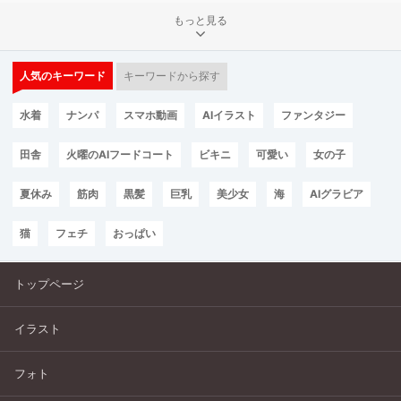
もっと見る
人気のキーワード
キーワードから探す
水着
ナンパ
スマホ動画
AIイラスト
ファンタジー
田舎
火曜のAIフードコート
ビキニ
可愛い
女の子
夏休み
筋肉
黒髪
巨乳
美少女
海
AIグラビア
猫
フェチ
おっぱい
トップページ
イラスト
フォト