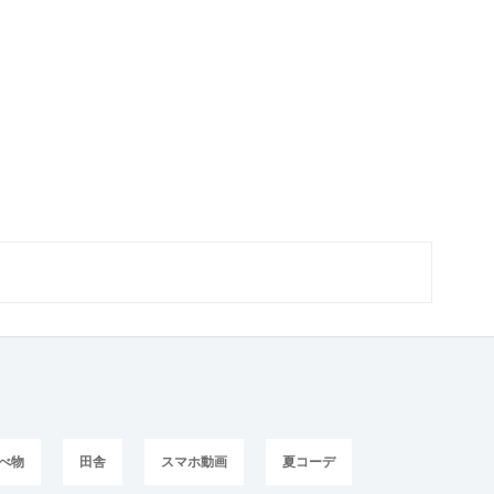
べ物
田舎
スマホ動画
夏コーデ