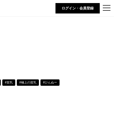
t
ログイン・会員登録
o
g
g
l
e
n
a
v
i
g
a
t
i
o
n
#貧乳
#極上の貧乳
#ひんぬー