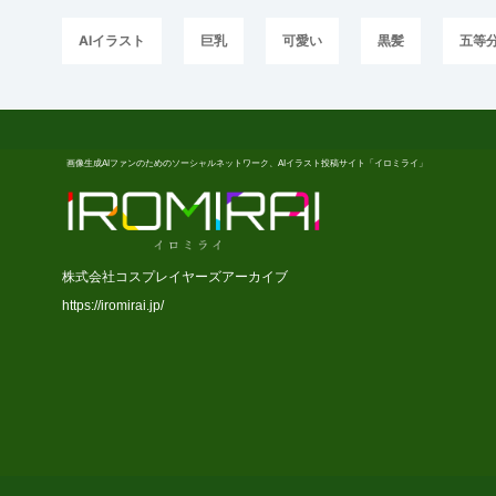
AIイラスト
巨乳
可愛い
黒髪
五等
画像生成AIファンのためのソーシャルネットワーク、AIイラスト投稿サイト「イロミライ」
株式会社コスプレイヤーズアーカイブ
https://iromirai.jp/