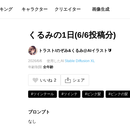
キング
キャラクター
クリエイター
画像生成
くるみの1日(6/6投稿分)
トラスト/のぞみ&くるみ@AIイラスト🔰
2026/6/6
使用したAI
Stable Diffusion XL
年齢制限
全年齢
いいね
2
シェア
#ツインテール
#ツインテ
#ピンク髪
#ピンクの髪
プロンプト
なし