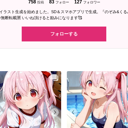
758
83
127
投稿
フォロー
フォロワー
2にAIイラスト生成を始めました。SD＆スマホアプリで生成。『のぞみ&く
無断転載🈲 いいね頂けると励みになります🥰
フォローする