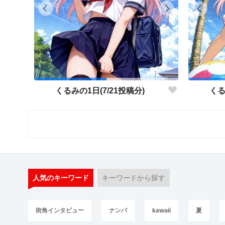
くるみの1日(7/21投稿分)
くる
人気のキーワード
キーワードから探す
街角インタビュー
ナンパ
kawaii
夏