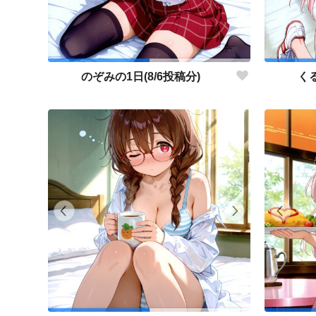
のぞみの1日(8/6投稿分)
くる