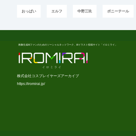
おっぱい
エルフ
中野三玖
ポニーテール
画像生成AIファンのためのソーシャルネットワーク、AIイラスト投稿サイト「イロミライ」
株式会社コスプレイヤーズアーカイブ
https://iromirai.jp/