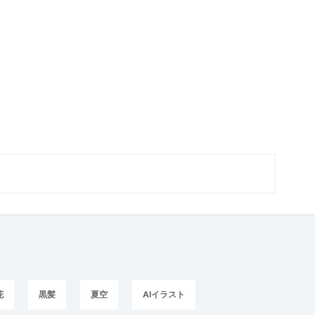
花
黒髪
夏空
AIイラスト