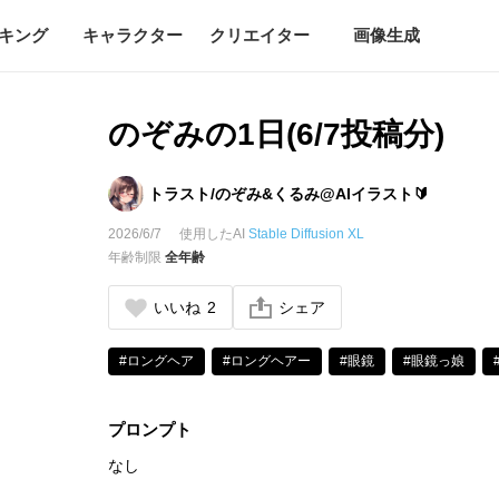
キング
キャラクター
クリエイター
画像生成
のぞみの1日(6/7投稿分)
トラスト/のぞみ&くるみ@AIイラスト🔰
2026/6/7
使用したAI
Stable Diffusion XL
年齢制限
全年齢
いいね
2
シェア
#ロングヘア
#ロングヘアー
#眼鏡
#眼鏡っ娘
プロンプト
なし