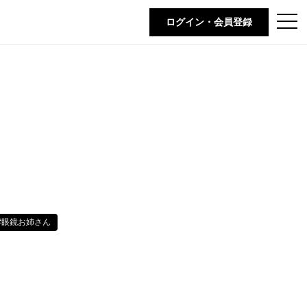
t
ログイン・会員登録
o
g
g
l
e
n
a
v
i
g
a
t
i
o
n
#眼鏡お姉さん