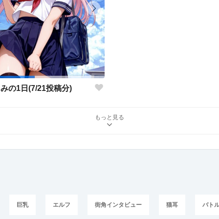
みの1日(7/21投稿分)
もっと見る
巨乳
エルフ
街角インタビュー
猫耳
バト