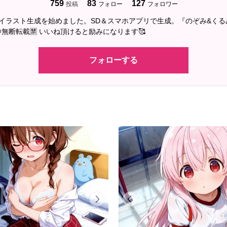
759
83
127
投稿
フォロー
フォロワー
2にAIイラスト生成を始めました。SD＆スマホアプリで生成。『のぞみ&く
無断転載🈲 いいね頂けると励みになります🥰
フォローする