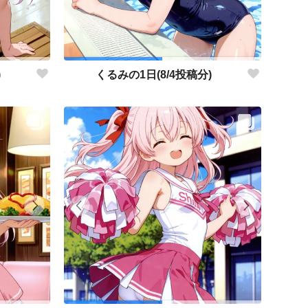
)
くるみの1日(8/4投稿分)