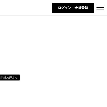
t
ログイン・会員登録
o
g
g
l
e
n
a
v
i
g
a
t
i
o
n
#眼鏡お姉さん