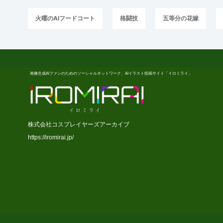
火曜のAIフードコート
格闘技
五等分の花嫁
画像生成AIファンのためのソーシャルネットワーク、AIイラスト投稿サイト「イロミライ」
株式会社コスプレイヤーズアーカイブ
https://iromirai.jp/