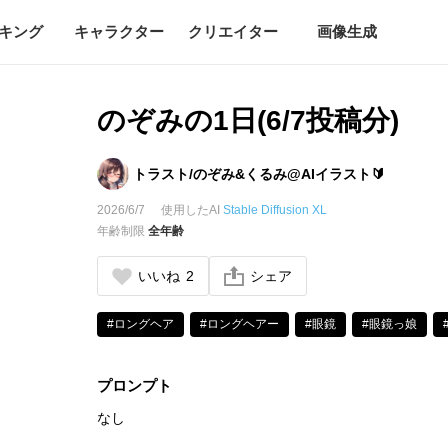
キング
キャラクター
クリエイター
画像生成
のぞみの1日(6/7投稿分)
トラスト/のぞみ&くるみ@AIイラスト🔰
2026/6/7
使用したAI
Stable Diffusion XL
年齢制限
全年齢
いいね
2
シェア
#ロングヘア
#ロングヘアー
#眼鏡
#眼鏡っ娘
プロンプト
なし