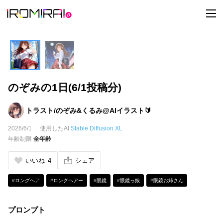
t
o
g
g
l
e
n
a
v
i
のぞみの1日(6/1投稿分)
g
a
t
i
トラスト/のぞみ&くるみ@AIイラスト🔰
o
n
2026/6/1
使用したAI
Stable Diffusion XL
年齢制限
全年齢
いいね
4
シェア
#ロングヘア
#ロングヘアー
#眼鏡
#眼鏡っ娘
#眼鏡お姉さん
プロンプト