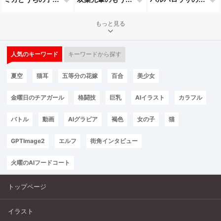
もっと見る
人気のキーワード
キーワードから探す
夏空
猫耳
五等分の花嫁
百合
美少女
金曜日のチアガール
格闘技
巨乳
AIイラスト
カラフル
バトル
動画
AIグラビア
褐色
女の子
猫
GPTImage2
エルフ
街角インタビュー
火曜のAIフードコート
トップページ
イラスト