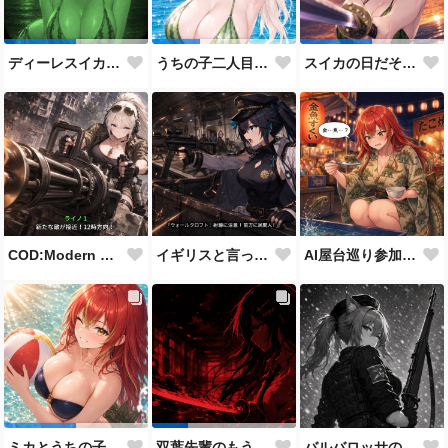
ディーレスイカビキニ
うちの子二人目スイカの日
スイカの日だそうなので、仲の良い先輩後輩でスイカ割り（意味深）
COD:Modern Warfare 3 "Goalpost"
イギリスと言ったらこれだよな
AI屋台巡り参加作品
バルバロッサの狙撃兵（Kar98バージョン）
ミカとうちの子8人目
双葉先輩のもう一つの顔３