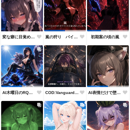
変な癖に目覚めそうになったメイドディーレ赤面バージョン
嵐の狩り バイカーコスチューム
初期案の頃の嵐
COD:Vanguard "ミッドウェー海戦"
AI木曜日のRQ参加作品
AI表情だけで堕とせ参加作品