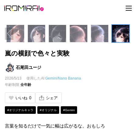
t
o
g
g
l
e
n
a
v
i
嵐の横顔で色々と実験
g
a
t
i
石尾田ユージ
o
n
2026/5/13
使用したAI
Gemini/Nano Banana
年齢制限
全年齢
いいね
0
シェア
#オリジナルキャラ
#オリジナル
#Gemini
言葉を知るだけで一気に幅は広がるな。おもしろ