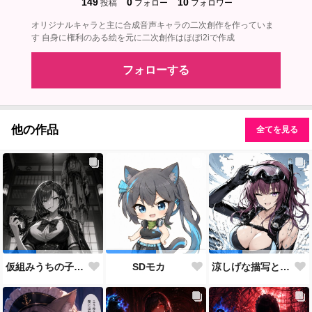
149
0
10
投稿
フォロー
フォロワー
オリジナルキャラと主に合成音声キャラの二次創作を作っていま
す 自身に権利のある絵を元に二次創作はほぼi2iで作成
フォローする
他の作品
全てを見る
仮組みうちの子28人目にしてずっと作りたかった仕事人ポジション。
SDモカ
涼しげな描写とはをコンセプトにしたダイバー花梨先輩