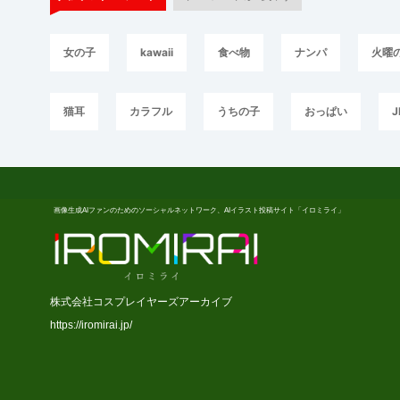
女の子
kawaii
食べ物
ナンパ
火曜
猫耳
カラフル
うちの子
おっぱい
J
画像生成AIファンのためのソーシャルネットワーク、AIイラスト投稿サイト「イロミライ」
株式会社コスプレイヤーズアーカイブ
https://iromirai.jp/