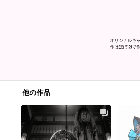
オリジナルキ
作はほぼi2iで
他の作品