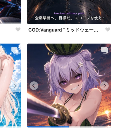
COD:Vanguard "ミッドウェー海戦"
品