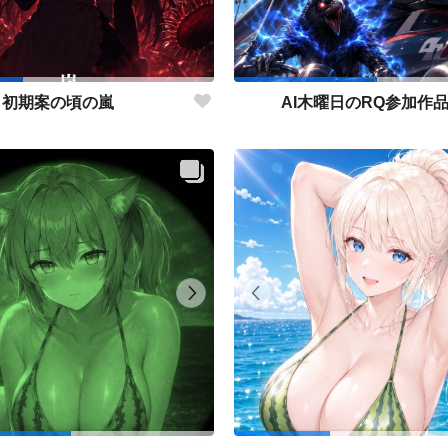
初期案の頃の嵐
AI木曜日のRQ参加作