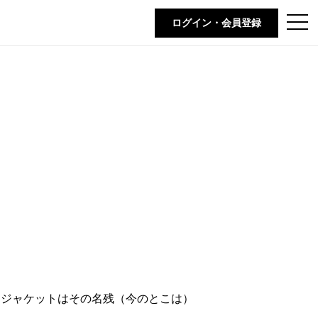
t
ログイン・会員登録
o
g
g
l
e
n
a
v
i
g
a
t
i
o
n
。ジャケットはその名残（今のとこは）