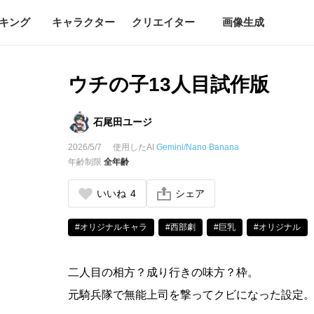
キング
キャラクター
クリエイター
画像生成
ウチの子13人目試作版
石尾田ユージ
2026/5/7
使用したAI
Gemini/Nano Banana
年齢制限
全年齢
いいね
4
シェア
#オリジナルキャラ
#西部劇
#巨乳
#オリジナル
二人目の相方？成り行きの味方？枠。
元騎兵隊で無能上司を撃ってクビになった設定