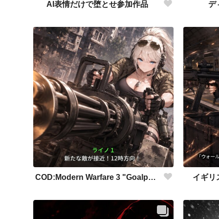
AI表情だけで堕とせ参加作品
デ
COD:Modern Warfare 3 "Goalpost"
イギリ