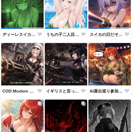
ディーレスイカビキニ
うちの子二人目スイカの日
スイカの日だそうなので、仲の良い先輩後輩でスイカ割り（意味深）
COD:Modern Warfare 3 "Goalpost"
イギリスと言ったらこれだよな
AI屋台巡り参加作品