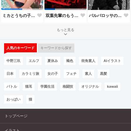
バルバロッサの狙撃兵（Kar98バージョン）
ミカとうちの子8人目
双葉先輩のもう一つの顔３
もっと見る
人気のキーワード
キーワードから探す
中野三玖
エルフ
夏休み
褐色
街角素人
AIイラスト
日本
カラミリ旅
女の子
フェチ
素人
黒髪
バトル
猫耳
学園生活
格闘技
オリジナル
kawaii
おっぱい
猫
トップページ
イラスト