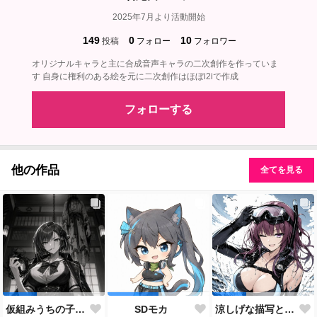
2025年7月より活動開始
149
0
10
投稿
フォロー
フォロワー
オリジナルキャラと主に合成音声キャラの二次創作を作っていま
す 自身に権利のある絵を元に二次創作はほぼi2iで作成
フォローする
他の作品
全てを見る
仮組みうちの子28人目にしてずっと作りたかった仕事人ポジション。
SDモカ
涼しげな描写とはをコンセプトにしたダイバー花梨先輩