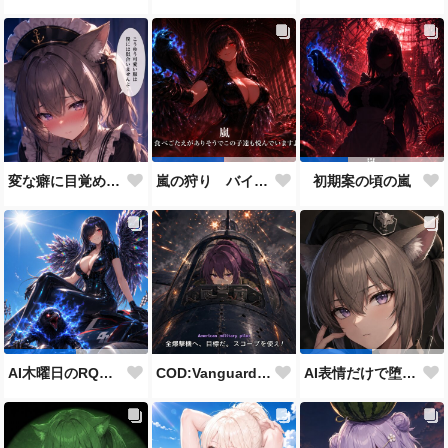
変な癖に目覚めそうになったメイドディーレ赤面バージョン
嵐の狩り バイカーコスチューム
初期案の頃の嵐
COD:Vanguard "ミッドウェー海戦"
AI木曜日のRQ参加作品
AI表情だけで堕とせ参加作品