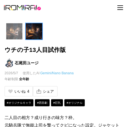
t
o
g
g
l
e
n
a
v
i
ウチの子13人目試作版
g
a
t
i
石尾田ユージ
o
n
2026/5/7
使用したAI
Gemini/Nano Banana
年齢制限
全年齢
いいね
4
シェア
#オリジナルキャラ
#西部劇
#巨乳
#オリジナル
二人目の相方？成り行きの味方？枠。
元騎兵隊で無能上司を撃ってクビになった設定。ジャケット