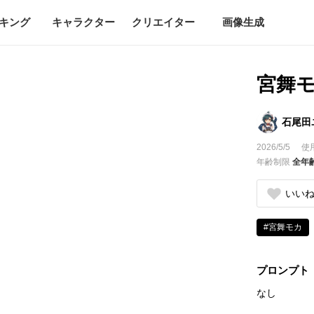
キング
キャラクター
クリエイター
画像生成
宮舞
石尾田
2026/5/5
使
年齢制限
全年
いい
#宮舞モカ
プロンプト
なし