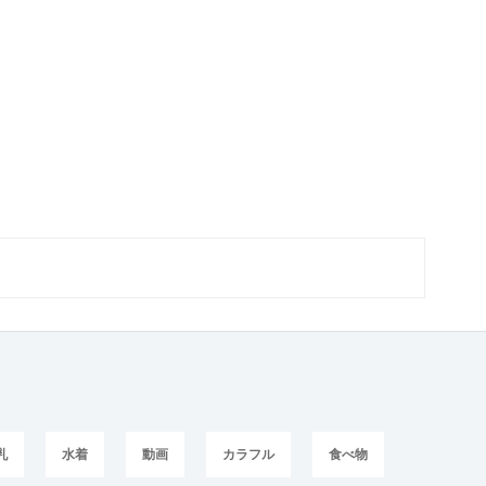
乳
水着
動画
カラフル
食べ物