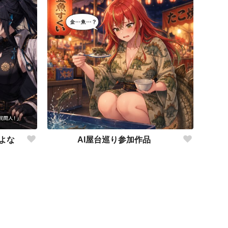
よな
AI屋台巡り参加作品