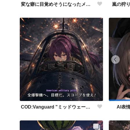
変な癖に目覚めそうになったメイドディーレ赤面バージョン
嵐の狩
COD:Vanguard "ミッドウェー海戦"
AI表