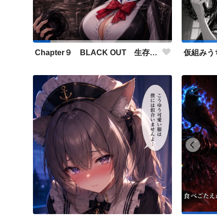
Chapter９ BLACK OUT 生存者側伴 緋聖の設定とストーリーに使用した画像