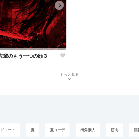
先輩のもう一つの顔３
もっと見る
ードコート
夏
夏コーデ
街角素人
筋肉
巨