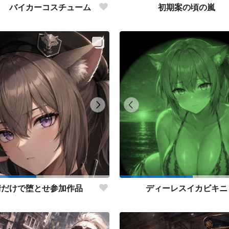
り バイカーコスチューム
初期案の頃の嵐
情だけで堕とせ参加作品
ディーレスイカビキニ