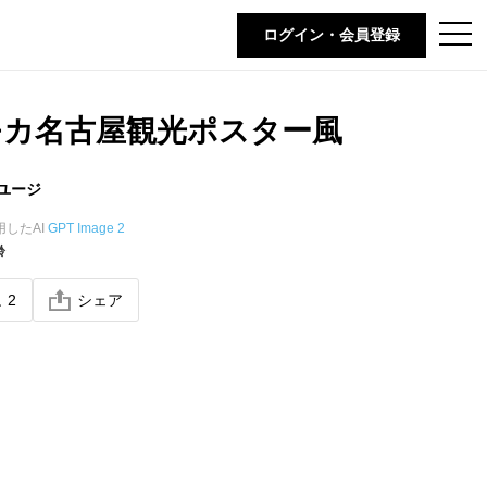
t
ログイン・会員登録
o
g
g
l
e
モカ名古屋観光ポスター風
n
a
v
i
ユージ
g
a
t
用したAI
GPT Image 2
i
齢
o
n
ね
2
シェア