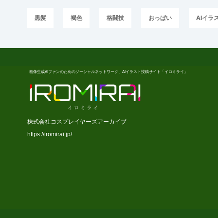
黒髪
褐色
格闘技
おっぱい
AIイラ
画像生成AIファンのためのソーシャルネットワーク、AIイラスト投稿サイト「イロミライ」
株式会社コスプレイヤーズアーカイブ
https://iromirai.jp/