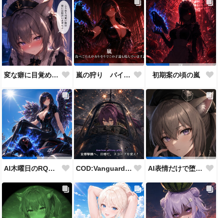
変な癖に目覚めそうになったメイドディーレ赤面バージョン
嵐の狩り バイカーコスチューム
初期案の頃の嵐
COD:Vanguard "ミッドウェー海戦"
AI木曜日のRQ参加作品
AI表情だけで堕とせ参加作品