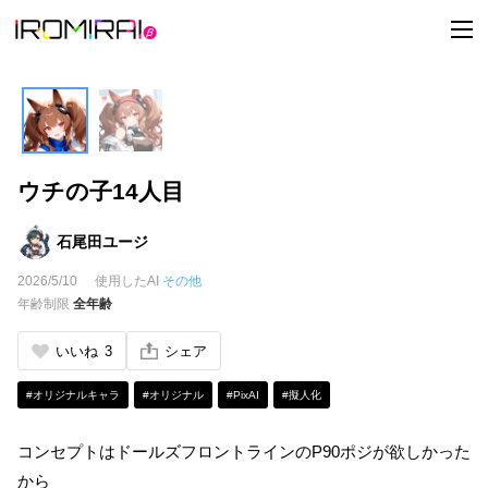
t
o
g
g
l
e
n
a
v
i
ウチの子14人目
g
a
t
i
石尾田ユージ
o
n
2026/5/10
使用したAI
その他
年齢制限
全年齢
いいね
3
シェア
#オリジナルキャラ
#オリジナル
#PixAI
#擬人化
コンセプトはドールズフロントラインのP90ポジが欲しかった
から