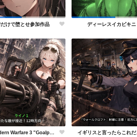
情だけで堕とせ参加作品
ディーレスイカビキニ
COD:Modern Warfare 3 "Goalpost"
イギリスと言ったらこれだ