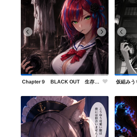
Chapter９ BLACK OUT 生存者側伴 緋聖の設定とストーリーに使用した画像