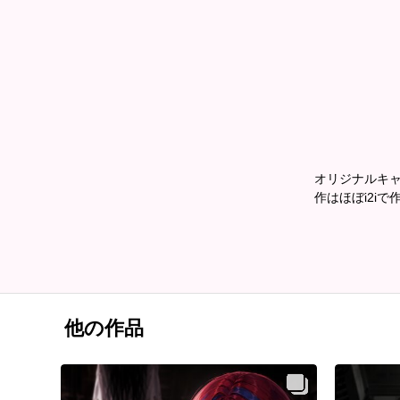
オリジナルキ
作はほぼi2iで
他の作品