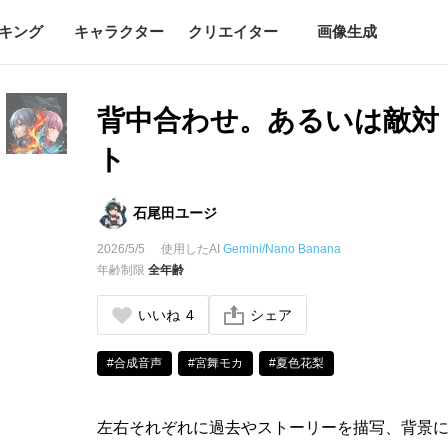
キング
キャラクター
クリエイター
画像生成
背中合わせ。あるいは敵対
ト
石尾田ユージ
2026/5/5
使用したAI
Gemini/Nano Banana
年齢制限
全年齢
いいね
4
シェア
#合成音声
#宮舞モカ
#夏色花梨
左右それぞれに過去やストーリーを描写、背景