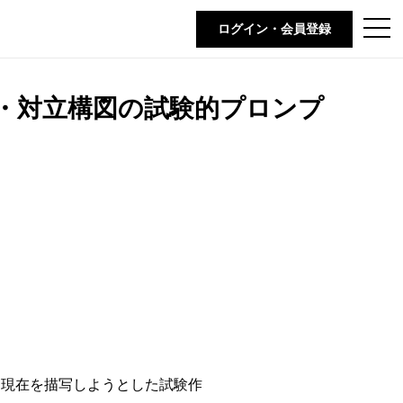
t
ログイン・会員登録
o
g
g
l
e
・対立構図の試験的プロンプ
n
a
v
i
g
a
t
i
o
n
に現在を描写しようとした試験作