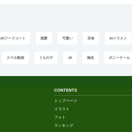
のAIフードコート
黒髪
可愛い
田舎
AIイラスト
スマホ動画
うちの子
JK
褐色
ポニーテール
CONTENTS
トップページ
イラスト
フォト
ランキング