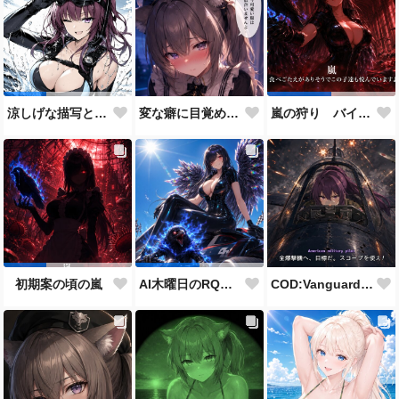
変な癖に目覚めそうになったメイドディーレ赤面バージョン
涼しげな描写とはをコンセプトにしたダイバー花梨先輩
嵐の狩り バイカーコスチューム
COD:Vanguard "ミッドウェー海戦"
初期案の頃の嵐
AI木曜日のRQ参加作品