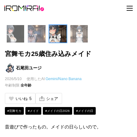
t
o
g
g
l
e
n
a
v
i
宮舞モカ25歳住み込みメイド
g
a
t
i
石尾田ユージ
o
n
2026/5/10
使用したAI
Gemini/Nano Banana
年齢制限
全年齢
いいね
5
シェア
#宮舞モカ
#メイド
#メイドの日2026
#メイドの日
昔遊びで作ったもの。メイドの日らしいので。