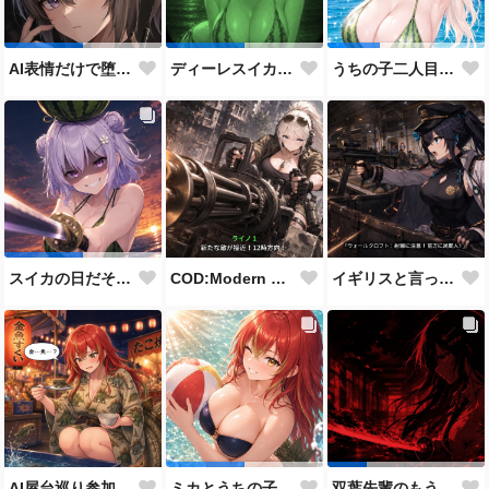
AI表情だけで堕とせ参加作品
ディーレスイカビキニ
うちの子二人目スイカの日
COD:Modern Warfare 3 "Goalpost"
イギリスと言ったらこれだよな
スイカの日だそうなので、仲の良い先輩後輩でスイカ割り（意味深）
AI屋台巡り参加作品
ミカとうちの子8人目
双葉先輩のもう一つの顔３