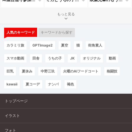
もっと見る
人気のキーワード
キーワードから探す
カラミリ旅
GPTImage2
夏空
猫
街角素人
スマホ動画
田舎
うちの子
JK
オリジナル
動画
巨乳
夏休み
中野三玖
火曜のAIフードコート
格闘技
kawaii
夏コーデ
ナンパ
褐色
トップページ
イラスト
フォト