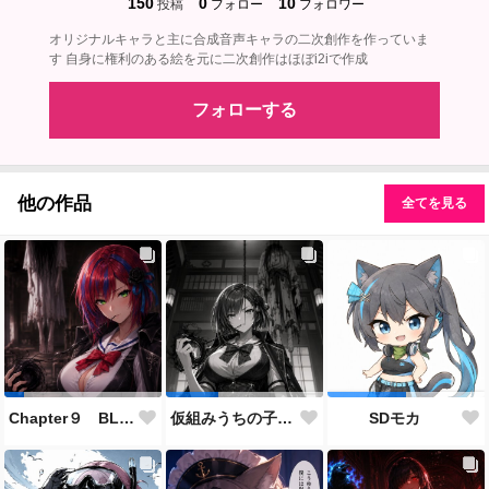
150
0
10
投稿
フォロー
フォロワー
オリジナルキャラと主に合成音声キャラの二次創作を作っていま
す 自身に権利のある絵を元に二次創作はほぼi2iで作成
フォローする
他の作品
全てを見る
Chapter９ BLACK OUT 生存者側伴 緋聖の設定とストーリーに使用した画像
仮組みうちの子28人目にしてずっと作りたかった仕事人ポジション。
SDモカ