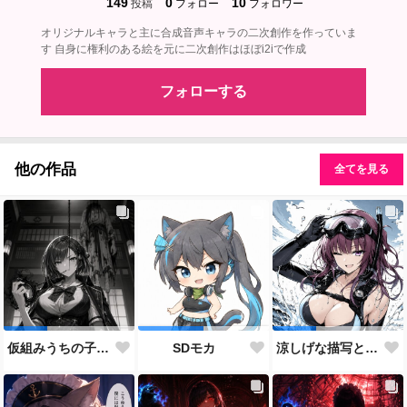
149
0
10
投稿
フォロー
フォロワー
オリジナルキャラと主に合成音声キャラの二次創作を作っていま
す 自身に権利のある絵を元に二次創作はほぼi2iで作成
フォローする
他の作品
全てを見る
仮組みうちの子28人目にしてずっと作りたかった仕事人ポジション。
SDモカ
涼しげな描写とはをコンセプトにしたダイバー花梨先輩