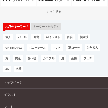
もっと見る
人気のキーワード
キーワードから探す
素人
バトル
田舎
AIイラスト
百合
格闘技
GPTImage2
ポニーテール
ナンパ
夏コーデ
街角素人
海
褐色
食べ物
カラフル
夏
金髪
フェチ
JK
水着
トップページ
イラスト
フォト