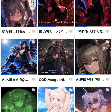
変な癖に目覚めそうになったメイドディーレ赤面バージョン
嵐の狩り バイカーコスチューム
初期案の頃の嵐
COD:Vanguard "ミッドウェー海戦"
AI木曜日のRQ参加作品
AI表情だけで堕とせ参加作品