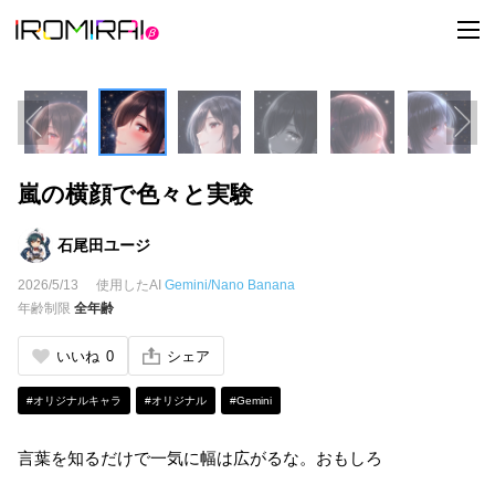
t
o
g
g
l
e
n
a
v
i
嵐の横顔で色々と実験
g
a
t
i
石尾田ユージ
o
n
2026/5/13
使用したAI
Gemini/Nano Banana
年齢制限
全年齢
いいね
0
シェア
#オリジナルキャラ
#オリジナル
#Gemini
言葉を知るだけで一気に幅は広がるな。おもしろ