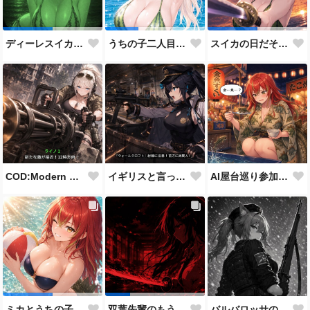
ディーレスイカビキニ
うちの子二人目スイカの日
スイカの日だそうなので、仲の良い先輩後輩でスイカ割り（意味深）
COD:Modern Warfare 3 "Goalpost"
イギリスと言ったらこれだよな
AI屋台巡り参加作品
バルバロッサの狙撃兵（Kar98バージョン）
ミカとうちの子8人目
双葉先輩のもう一つの顔３