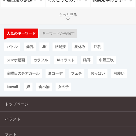
もっと見る
人気のキーワード
キーワードから探す
バトル
爆乳
JK
格闘技
夏休み
巨乳
スマホ動画
カラフル
AIイラスト
猫耳
中野三玖
金曜日のチアガール
夏コーデ
フェチ
おっぱい
可愛い
kawaii
姫
食べ物
女の子
トップページ
イラスト
フォト