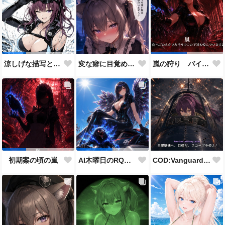
変な癖に目覚めそうになったメイドディーレ赤面バージョン
涼しげな描写とはをコンセプトにしたダイバー花梨先輩
嵐の狩り バイカーコスチューム
COD:Vanguard "ミッドウェー海戦"
初期案の頃の嵐
AI木曜日のRQ参加作品