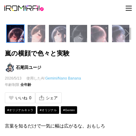
t
o
g
g
l
e
n
a
v
i
嵐の横顔で色々と実験
g
a
t
i
石尾田ユージ
o
n
2026/5/13
使用したAI
Gemini/Nano Banana
年齢制限
全年齢
いいね
0
シェア
#オリジナルキャラ
#オリジナル
#Gemini
言葉を知るだけで一気に幅は広がるな。おもしろ