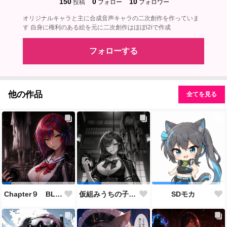
150
0
10
投稿
フォロー
フォロワー
オリジナルキャラと主に合成音声キャラの二次創作を作っていま
す 自身に権利のある絵を元に二次創作はほぼi2iで作成
フォローする
他の作品
全てを見る
Chapter９ BLACK OUT 生存者側伴 緋聖の設定とストーリーに使用した画像
仮組みうちの子28人目にしてずっと作りたかった仕事人ポジション。
SDモカ