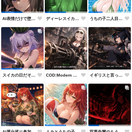
AI表情だけで堕とせ参加作品
ディーレスイカビキニ
うちの子二人目スイカの日
COD:Modern Warfare 3 "Goalpost"
イギリスと言ったらこれだよな
スイカの日だそうなので、仲の良い先輩後輩でスイカ割り（意味深）
AI屋台巡り参加作品
ミカとうちの子8人目
双葉先輩のもう一つの顔３