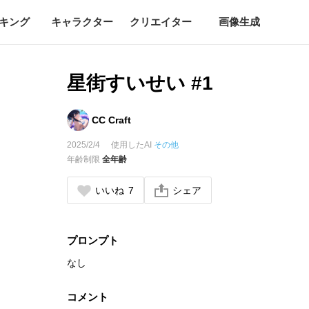
キング
キャラクター
クリエイター
画像生成
星街すいせい #1
CC Craft
2025/2/4
使用したAI
その他
年齢制限
全年齢
いいね
7
シェア
プロンプト
なし
コメント