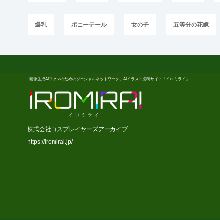
爆乳
ポニーテール
女の子
五等分の花嫁
画像生成AIファンのためのソーシャルネットワーク、AIイラスト投稿サイト「イロミライ」
株式会社コスプレイヤーズアーカイブ
https://iromirai.jp/