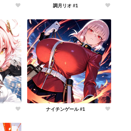
調月リオ #1
ナイチンゲール #1