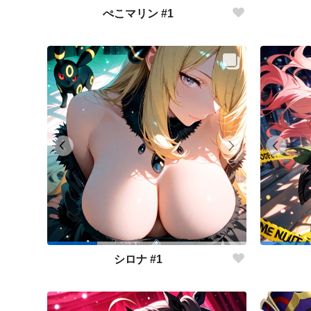
ぺこマリン #1
シロナ #1