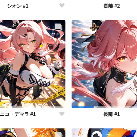
シオン #1
長離 #2
ニコ・デマラ #1
長離 #1