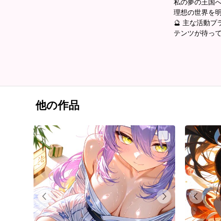
私の夢の王国へ
理想の世界を
🔮 主な活動
テンツが待っ
他の作品