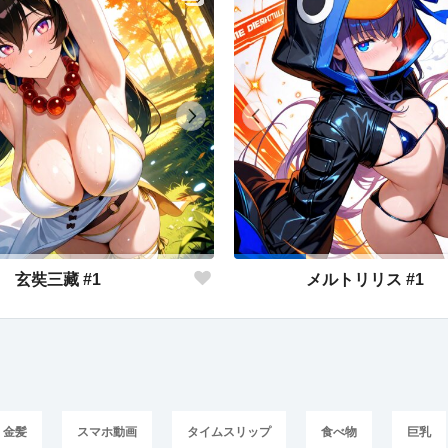
玄奘三藏 #1
メルトリリス #1
金髪
スマホ動画
タイムスリップ
食べ物
巨乳