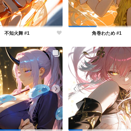
不知火舞 #1
角巻わため #1