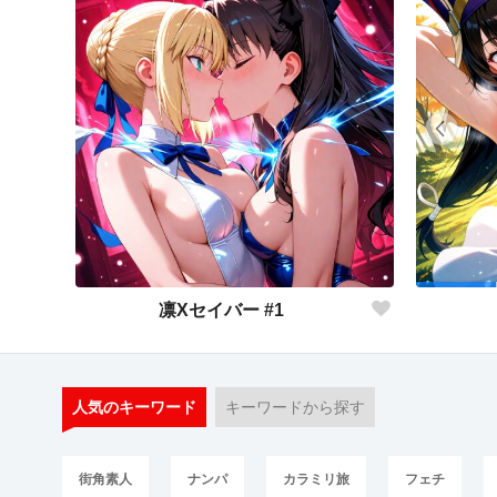
凛Xセイバー #1
人気のキーワード
キーワードから探す
街角素人
ナンパ
カラミリ旅
フェチ